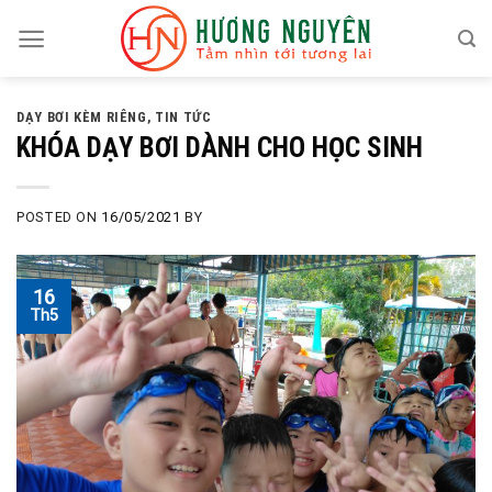
Skip
to
content
DẠY BƠI KÈM RIÊNG
,
TIN TỨC
KHÓA DẠY BƠI DÀNH CHO HỌC SINH
POSTED ON
16/05/2021
BY
16
Th5