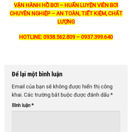
VẬN HÀNH HỒ BƠI – HUẤN LUYỆN VIÊN BƠI
CHUYÊN NGHIỆP – AN TOÀN, TIẾT KIỆM, CHẤT
LƯỢNG
HOTLINE: 0938.562.809 – 0937.399.640
Để lại một bình luận
Email của bạn sẽ không được hiển thị công
khai.
Các trường bắt buộc được đánh dấu
*
Bình luận
*