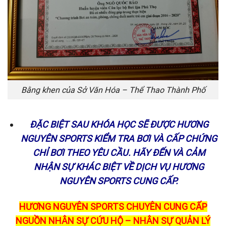
Bằng khen của Sở Văn Hóa – Thể Thao Thành Phố
ĐẶC BIỆT SAU KHÓA HỌC SẼ ĐƯỢC HƯƠNG
NGUYÊN SPORTS KIỂM TRA BƠI VÀ CẤP CHỨNG
CHỈ BƠI THEO YÊU CẦU. HÃY ĐẾN VÀ CẢM
NHẬN SỰ KHÁC BIỆT VỀ DỊCH VỤ HƯƠNG
NGUYÊN SPORTS CUNG CẤP.
HƯƠNG NGUYÊN SPORTS CHUYÊN CUNG CẤP
NGUỒN NHÂN SỰ CỨU HỘ – NHÂN SỰ QUẢN LÝ