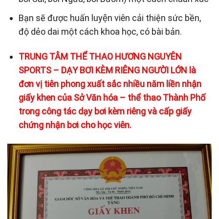
Bạn sẽ được huấn luyện viên cải thiện sức bền,
độ dẻo dai một cách khoa học, có bài bản.
TRUNG TÂM THỂ THAO HƯƠNG NGUYÊN
SPORTS – DẠY BƠI KÈM RIÊNG NGƯỜI LỚN là
đơn vị tiên phong xuất sắc nhiều năm liền nhận
giấy khen của Sở Văn hóa – thể thao Thành Phố
trong công tác dạy bơi kèm riêng và cấp giấy
chứng nhận bơi cho học viên.