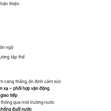
hân thiện.
gôn ngữ
ường tập thể
ảm căng thẳng, ổn định cảm xúc
n xạ – phối hợp vận động
 giao tiếp
thông qua môi trường nước
chống đuối nước