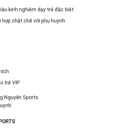
giàu kinh nghiệm dạy trẻ đặc biệt
i hợp chặt chẽ với phụ huynh
n
hích
o trẻ VIP
ng Nguyên Sports
huynh
PORTS