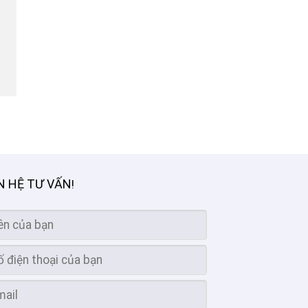
N HỆ TƯ VẤN
!