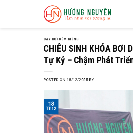
Skip
to
content
DẠY BƠI KÈM RIÊNG
CHIÊU SINH KHÓA BƠI D
Tự Kỷ – Chậm Phát Triể
POSTED ON
18/12/2025
BY
18
Th12