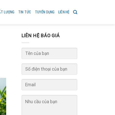
ẤT LƯỢNG
TIN TỨC
TUYỂN DỤNG
LIÊN HỆ
LIÊN HỆ BÁO GIÁ