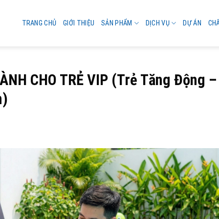
TRANG CHỦ
GIỚI THIỆU
SẢN PHẨM
DỊCH VỤ
DỰ ÁN
CH
ÀNH CHO TRẺ VIP (Trẻ Tăng Động –
n)