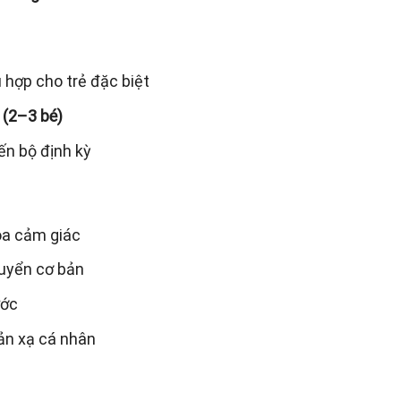
ù hợp cho trẻ đặc biệt
 (2–3 bé)
iến bộ định kỳ
òa cảm giác
huyển cơ bản
ước
ản xạ cá nhân