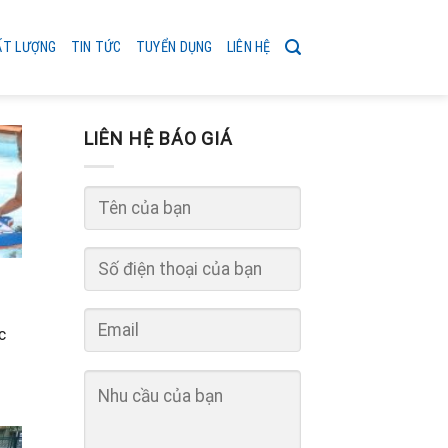
ẤT LƯỢNG
TIN TỨC
TUYỂN DỤNG
LIÊN HỆ
LIÊN HỆ BÁO GIÁ
c