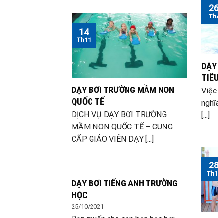
2
Th
14
Th11
DẠY
TIÊ
DẠY BƠI TRƯỜNG MẦM NON
Việc
QUỐC TẾ
nghĩ
DỊCH VỤ DẠY BƠI TRƯỜNG
[...]
MẦM NON QUỐC TẾ – CUNG
CẤP GIÁO VIÊN DẠY [...]
2
Th1
DẠY BƠI TIẾNG ANH TRƯỜNG
HỌC
25/10/2021