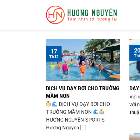
Skip
to
content
2
17
Th
Th12
DỊCH VỤ DẠY BƠI CHO TRƯỜNG
DẠY
MẦM NON
Với 
DỊCH VỤ DẠY BƠI CHO
với 
TRƯỜNG MẦM NON
thuật 
HƯƠNG NGUYÊN SPORTS
Hương Nguyên [...]