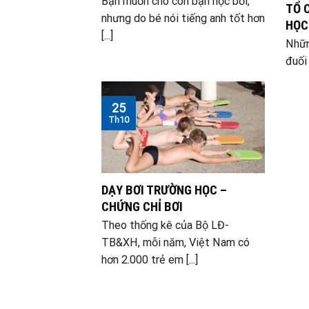
Bạn muốn cho con bạn học bơi,
TỔ 
nhưng do bé nói tiếng anh tốt hơn
HỌC
[...]
Nhữn
đuối 
25
Th10
DẠY BƠI TRƯỜNG HỌC –
CHỨNG CHỈ BƠI
Theo thống kê của Bộ LĐ-
TB&XH, mỗi năm, Việt Nam có
hơn 2.000 trẻ em [...]