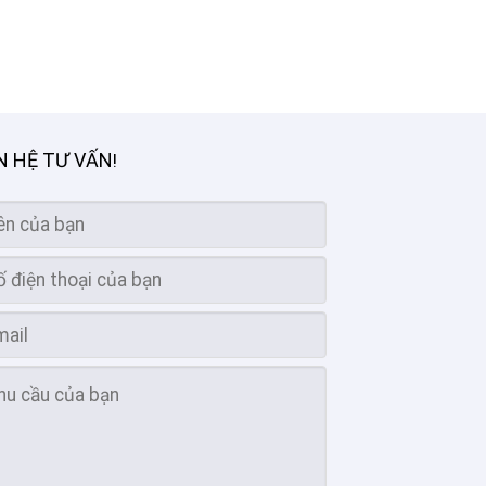
N HỆ TƯ VẤN
!