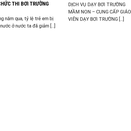
CHỨC THI BƠI TRƯỜNG
DỊCH VỤ DẠY BƠI TRƯỜNG
MẦM NON – CUNG CẤP GIÁO
g năm qua, tỷ lệ trẻ em bị
VIÊN DẠY BƠI TRƯỜNG [...]
nước ở nước ta đã giảm [...]