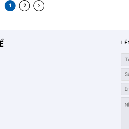
1
2
̉
LIÊ