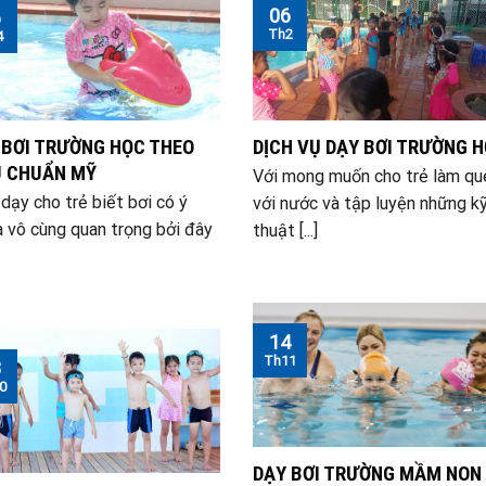
06
6
Th2
4
 BƠI TRƯỜNG HỌC THEO
DỊCH VỤ DẠY BƠI TRƯỜNG 
U CHUẨN MỸ
Với mong muốn cho trẻ làm qu
 dạy cho trẻ biết bơi có ý
với nước và tập luyện những k
a vô cùng quan trọng bởi đây
thuật [...]
14
Th11
8
0
DẠY BƠI TRƯỜNG MẦM NON