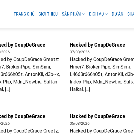
TRANG CHỦ
GIỚI THIỆU
SẢN PHẨM
DỊCH VỤ
DỰ ÁN
CH
ked by CoupDeGrace
Hacked by CoupDeGrace
/2026
07/08/2026
ed by CoupDeGrace Greetz:
Hacked by CoupDeGrace Gree
7, BrokenPipe, SimSimi,
Hmei7, BrokenPipe, SimSimi,
3r666h05t, AntonKil, d3b~x,
L4663r666h05t, AntonKil, d3b
x Php, Mdn_Newbie, Sultan
Index Php, Mdn_Newbie, Sult
, [...]
Haikal, [...]
ked by CoupDeGrace
Hacked by CoupDeGrace
/2026
05/08/2026
ed by CoupDeGrace Greetz:
Hacked by CoupDeGrace Gree