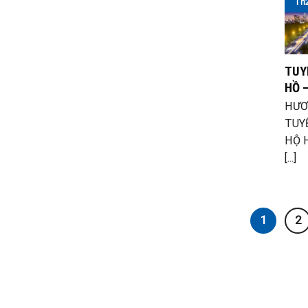
Th
TUY
HỒ –
HƯƠ
TUY
HỘ H
[...]
1
2