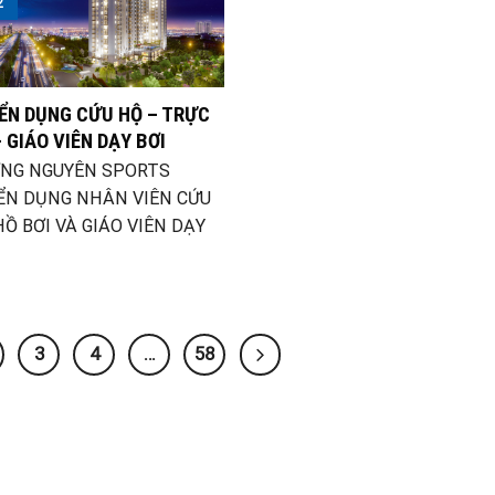
2
ỂN DỤNG CỨU HỘ – TRỰC
 GIÁO VIÊN DẠY BƠI
NG NGUYÊN SPORTS
ỂN DỤNG NHÂN VIÊN CỨU
Ồ BƠI VÀ GIÁO VIÊN DẠY
3
4
…
58