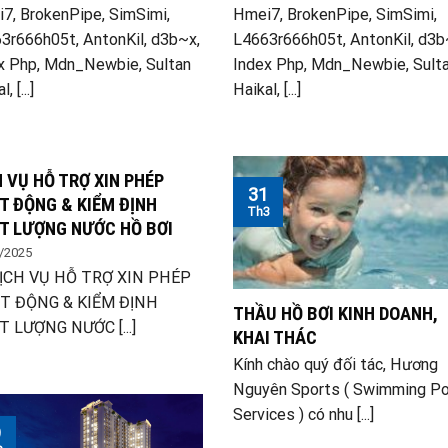
7, BrokenPipe, SimSimi,
Hmei7, BrokenPipe, SimSimi,
3r666h05t, AntonKil, d3b~x,
L4663r666h05t, AntonKil, d3b
x Php, Mdn_Newbie, Sultan
Index Php, Mdn_Newbie, Sult
, [...]
Haikal, [...]
H VỤ HỖ TRỢ XIN PHÉP
31
T ĐỘNG & KIỂM ĐỊNH
Th3
T LƯỢNG NƯỚC HỒ BƠI
/2025
ỊCH VỤ HỖ TRỢ XIN PHÉP
T ĐỘNG & KIỂM ĐỊNH
THẦU HỒ BƠI KINH DOANH,
 LƯỢNG NƯỚC [...]
KHAI THÁC
Kính chào quý đối tác, Hương
Nguyên Sports ( Swimming Po
Services ) có nhu [...]
9