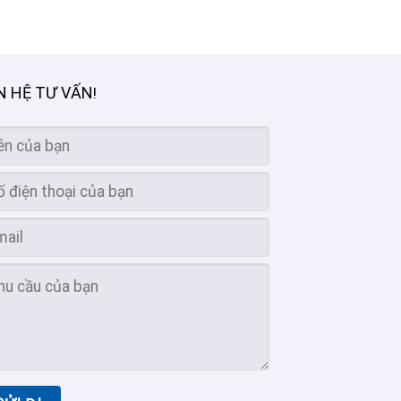
N HỆ TƯ VẤN
!