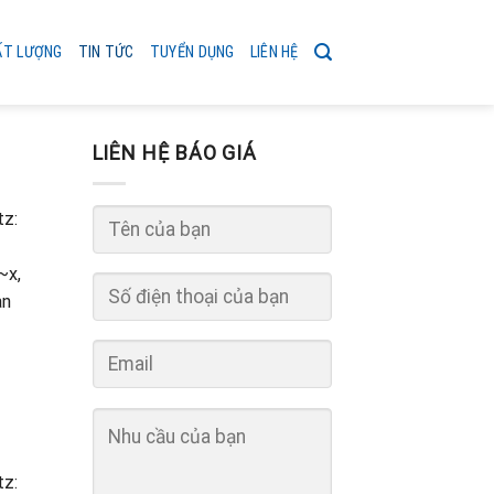
ẤT LƯỢNG
TIN TỨC
TUYỂN DỤNG
LIÊN HỆ
LIÊN HỆ BÁO GIÁ
tz:
~x,
an
tz: