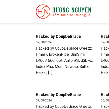
Skip
to
content
Hacked by CoupDeGrace
Hac
07/08/2026
07/08
Hacked by CoupDeGrace Greetz:
Hack
Hmei7, BrokenPipe, SimSimi,
Hmei
L4663r666h05t, AntonKil, d3b~x,
L466
Index Php, Mdn_Newbie, Sultan
Inde
Haikal, [...]
Haikal
Hacked by CoupDeGrace
Hac
07/08/2026
05/08
Hacked by CoupDeGrace Greetz:
Hack