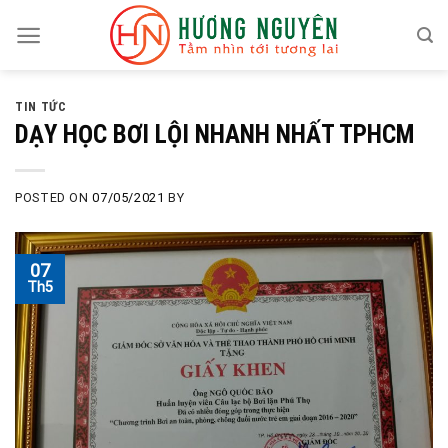
Skip
to
content
TIN TỨC
DẠY HỌC BƠI LỘI NHANH NHẤT TPHCM
POSTED ON
07/05/2021
BY
07
Th5