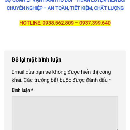
SỰ QUẢN LÝ VẬN HÀNH HỒ BƠI – HUẤN LUYỆN VIÊN BƠI
CHUYÊN NGHIỆP – AN TOÀN, TIẾT KIỆM, CHẤT LƯỢNG
HOTLINE: 0938.562.809 – 0937.399.640
Để lại một bình luận
Email của bạn sẽ không được hiển thị công
khai.
Các trường bắt buộc được đánh dấu
*
Bình luận
*