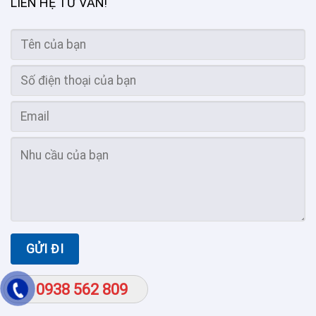
LIÊN HỆ TƯ VẤN
!
0938 562 809