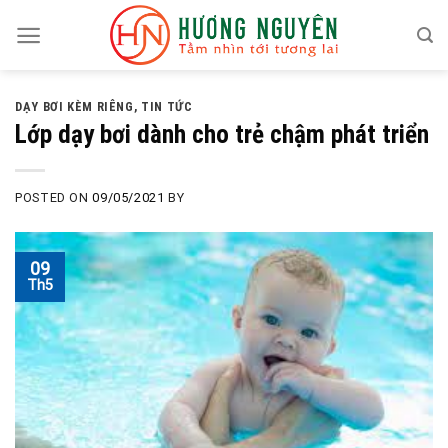
Skip
to
content
DẠY BƠI KÈM RIÊNG
,
TIN TỨC
Lớp dạy bơi dành cho trẻ chậm phát triển
POSTED ON
09/05/2021
BY
09
Th5