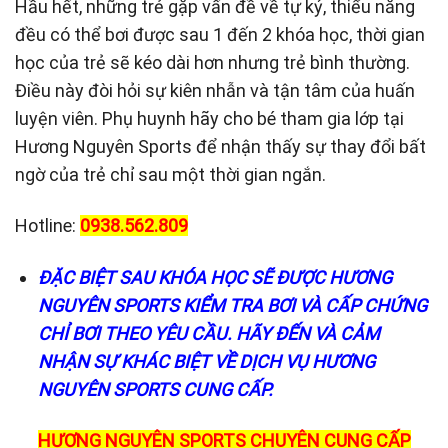
Hầu hết, những trẻ gặp vấn đề về tự kỷ, thiểu năng
đều có thể bơi được sau 1 đến 2 khóa học, thời gian
học của trẻ sẽ kéo dài hơn nhưng trẻ bình thường.
Điều này đòi hỏi sự kiên nhẫn và tận tâm của huấn
luyện viên. Phụ huynh hãy cho bé tham gia lớp
tại
Hương Nguyên Sports để nhận thấy sự thay đổi bất
ngờ của trẻ chỉ sau một thời gian ngắn.
Hotline:
0938.562.809
ĐẶC BIỆT SAU KHÓA HỌC SẼ ĐƯỢC HƯƠNG
NGUYÊN SPORTS KIỂM TRA BƠI VÀ CẤP CHỨNG
CHỈ BƠI THEO YÊU CẦU. HÃY ĐẾN VÀ CẢM
NHẬN SỰ KHÁC BIỆT VỀ DỊCH VỤ HƯƠNG
NGUYÊN SPORTS CUNG CẤP.
HƯƠNG NGUYÊN SPORTS CHUYÊN CUNG CẤP