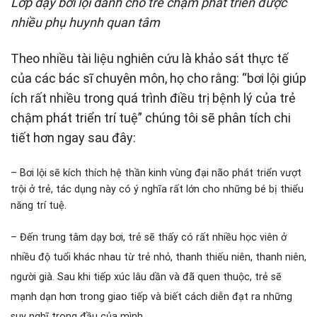
Lớp dạy bơi lội dành cho trẻ chậm phát triển được
nhiều phụ huynh quan tâm
Theo nhiều tài liệu nghiên cứu là khảo sát thực tế
của các bác sĩ chuyên môn, họ cho rằng: “bơi lội giúp
ích rất nhiều trong quá trình điều trị bệnh lý của trẻ
chậm phát triển trí tuệ” chúng tôi sẽ phân tích chi
tiết hơn ngay sau đây:
– Bơi lội sẽ kích thích hệ thần kinh vùng đại não phát triển vượt
trội ở trẻ, tác dụng này có ý nghĩa rất lớn cho những bé bị thiểu
năng trí tuệ.
– Đến trung tâm dạy bơi, trẻ sẽ thấy có rất nhiều học viên ở
nhiều độ tuổi khác nhau từ trẻ nhỏ, thanh thiếu niên, thanh niên,
người già. Sau khi tiếp xúc lâu dần và đã quen thuộc, trẻ sẽ
mạnh dạn hơn trong giao tiếp và biết cách diễn đạt ra những
suy nghĩ trong đầu của mình.