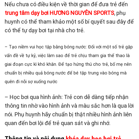
Nếu chưa có điều kiện về thời gian để đưa trẻ đến
trung tâm dạy bơi HƯƠNG NGUYÊN SPORTS
, phụ
huynh có thể tham khảo một số bí quyết sau đây để
có thể tự dạy bơi tại nhà cho trẻ.
– Tạo niềm vui học tập bằng bóng nước: Đối với một số trẻ gặp
vấn đề về tự kỷ, việc làm sao để trẻ chịu tham gia thể thao là
giai đoạn cực kì khó khăn. Để tạo hứng thú cho trẻ, bố mẹ nên
chuẩn bị nhiều quả bóng nước để bé tập trung vào bóng mà
quên đi nỗi sợ xuống nước
– Học bơi qua hình ảnh: Trẻ con dễ dàng tiếp nhận
thông tin nhờ vào hình ảnh và màu sắc hơn là qua lời
nói. Phụ huynh hãy chuẩn bị thật nhiều hình ảnh liên
quan đến bơi lội để trẻ quan sát và ghi nhớ.
Thông tin và nội dung
khóa dạy học bơi trẻ