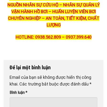
NGUỒN NHÂN SỰ CỨU HỘ – NHÂN SỰ QUẢN LÝ
VẬN HÀNH HỒ BƠI – HUẤN LUYỆN VIÊN BƠI
CHUYÊN NGHIỆP – AN TOÀN, TIẾT KIỆM, CHẤT
LƯỢNG
HOTLINE: 0938.562.809 – 0937.399.640
Để lại một bình luận
Email của bạn sẽ không được hiển thị công
khai.
Các trường bắt buộc được đánh dấu
*
Bình luận
*