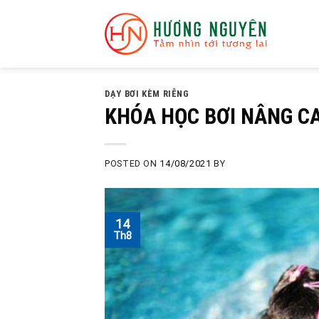
Skip
to
content
DẠY BƠI KÈM RIÊNG
KHÓA HỌC BƠI NÂNG C
POSTED ON
14/08/2021
BY
14
Th8