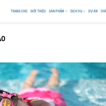
TRANG CHỦ
GIỚI THIỆU
SẢN PHẨM
DỊCH VỤ
DỰ ÁN
CH
AO