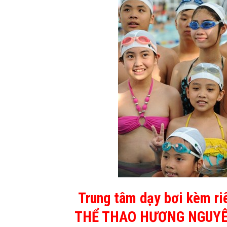
Trung tâm dạy bơi kèm ri
THỂ THAO HƯƠNG NGUY