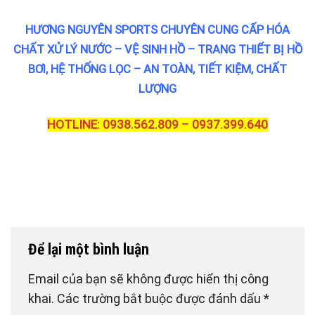
HƯƠNG NGUYÊN SPORTS CHUYÊN CUNG CẤP HÓA
CHẤT XỬ LÝ NƯỚC – VỆ SINH HỒ – TRANG THIẾT BỊ HỒ
BƠI, HỆ THỐNG LỌC – AN TOÀN, TIẾT KIỆM, CHẤT
LƯỢNG
HOTLINE: 0938.562.809 – 0937.399.640
Để lại một bình luận
Email của bạn sẽ không được hiển thị công
khai.
Các trường bắt buộc được đánh dấu
*