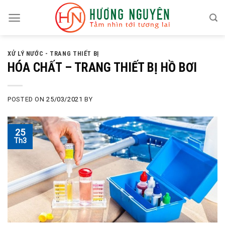
Skip
to
content
XỬ LÝ NƯỚC - TRANG THIẾT BỊ
HÓA CHẤT – TRANG THIẾT BỊ HỒ BƠI
POSTED ON
25/03/2021
BY
25
Th3