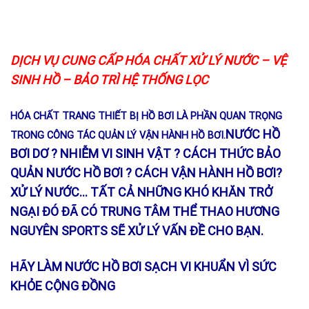
DỊCH VỤ CUNG CẤP HÓA CHẤT XỬ LÝ NƯỚC – VỆ
SINH HỒ – BẢO TRÌ HỆ THỐNG LỌC
HÓA CHẤT TRANG THIẾT BỊ HỒ BƠI LÀ PHẦN QUAN TRỌNG
NƯỚC HỒ
TRONG CÔNG TÁC QUẢN LÝ VẬN HÀNH HỒ BƠI.
BƠI DƠ ? NHIỄM VI SINH VẬT ? CÁCH THỨC BẢO
QUẢN NƯỚC HỒ BƠI ? CÁCH VẬN HÀNH HỒ BƠI?
XỬ LÝ NƯỚC… TẤT CẢ NHỮNG KHÓ KHĂN TRỞ
NGẠI ĐÓ ĐÃ CÓ TRUNG TÂM THỂ THAO HƯƠNG
NGUYÊN SPORTS SẼ XỬ LÝ VẤN ĐỀ CHO BẠN.
HÃY LÀM NƯỚC HỒ BƠI SẠCH VI KHUẨN VÌ SỨC
KHỎE CỘNG ĐỒNG