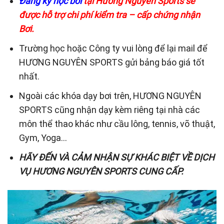
Đăng ký học bơi
tại Hương Nguyên Sports sẽ
được hỗ trợ chi phí kiểm tra – cấp chứng nhận
Bơi.
Trường học hoặc Công ty vui lòng để lại mail để
HƯƠNG NGUYÊN SPORTS gửi bảng báo giá tốt
nhất.
Ngoài các khóa dạy bơi trên, HƯƠNG NGUYÊN
SPORTS cũng nhận dạy kèm riêng tại nhà các
môn thể thao khác như cầu lông, tennis, võ thuật,
Gym, Yoga…
HÃY ĐẾN VÀ CẢM NHẬN SỰ KHÁC BIỆT VỀ DỊCH
VỤ HƯƠNG NGUYÊN SPORTS CUNG CẤP.