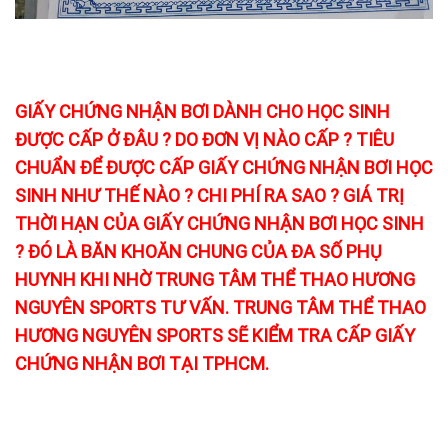
GIẤY CHỨNG NHẬN BƠI DÀNH CHO HỌC SINH
ĐƯỢC CẤP Ở ĐÂU ? DO ĐƠN VỊ NÀO CẤP ? TIÊU
CHUẨN ĐỂ ĐƯỢC CẤP GIẤY CHỨNG NHẬN BƠI HỌC
SINH NHƯ THẾ NÀO ? CHI PHÍ RA SAO ? GIÁ TRỊ
THỜI HẠN CỦA GIẤY CHỨNG NHẬN BƠI HỌC SINH
? ĐÓ LÀ BĂN KHOĂN CHUNG CỦA ĐA SỐ PHỤ
HUYNH KHI NHỜ TRUNG TÂM THỂ THAO HƯƠNG
NGUYÊN SPORTS TƯ VẤN. TRUNG TÂM THỂ THAO
HƯƠNG NGUYÊN SPORTS SẼ KIỂM TRA CẤP GIẤY
CHỨNG NHẬN BƠI TẠI TPHCM.