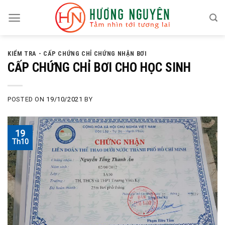
Skip
to
content
KIỂM TRA - CẤP CHỨNG CHỈ CHỨNG NHẬN BƠI
CẤP CHỨNG CHỈ BƠI CHO HỌC SINH
POSTED ON
19/10/2021
BY
19
Th10