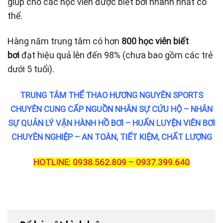
giúp cho các học viên được biết bơi nhanh nhất có
thể.
Hàng năm trung tâm có hơn
800 học viên biết
bơi
đạt hiệu quả lên đến 98% (chưa bao gồm các trẻ
dưới 5 tuổi).
TRUNG TÂM THỂ THAO HƯƠNG NGUYÊN SPORTS
CHUYÊN CUNG CẤP NGUỒN NHÂN SỰ CỨU HỘ – NHÂN
SỰ QUẢN LÝ VẬN HÀNH HỒ BƠI – HUẤN LUYỆN VIÊN BƠI
CHUYÊN NGHIỆP – AN TOÀN, TIẾT KIỆM, CHẤT LƯỢNG
HOTLINE: 0938.562.809 – 0937.399.640