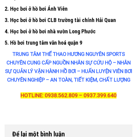
2. Học bơi ở hồ bơi Ánh Viên
3. Học bơi ở hồ bơi CLB trường tài chính Hải Quan
4. Học bơi ở hồ bơi nhà vườn Long Phước
5. Hồ bơi trung tâm văn hoá quận 9
TRUNG TÂM THỂ THAO HƯƠNG NGUYÊN SPORTS
CHUYÊN CUNG CẤP NGUỒN NHÂN SỰ CỨU HỘ – NHÂN
SỰ QUẢN LÝ VẬN HÀNH HỒ BƠI – HUẤN LUYỆN VIÊN BƠI
CHUYÊN NGHIỆP – AN TOÀN, TIẾT KIỆM, CHẤT LƯỢNG
HOTLINE: 0938.562.809 – 0937.399.640
Để lại một bình luận