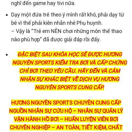
nghĩ đến game hay tivi nữa.
Dạy một đứa trẻ theo ý mình rất khó, phải dạy từ
bé vì thế phải kiên nhẫn nhé Phụ huynh.
– Vậy là “Trẻ em NÊN chơi những môn thể thao
nào phù hợp” đã được giải đáp rồi đấy.
ĐẶC BIỆT SAU KHÓA HỌC SẼ ĐƯỢC HƯƠNG
NGUYÊN SPORTS KIỂM TRA BƠI VÀ CẤP CHỨNG
CHỈ BƠI THEO YÊU CẦU. HÃY ĐẾN VÀ CẢM
NHẬN SỰ KHÁC BIỆT VỀ DỊCH VỤ HƯƠNG
NGUYÊN SPORTS CUNG CẤP.
HƯƠNG NGUYÊN SPORTS CHUYÊN CUNG CẤP
NGUỒN NHÂN SỰ CỨU HỘ – NHÂN SỰ QUẢN LÝ
VẬN HÀNH HỒ BƠI – HUẤN LUYỆN VIÊN BƠI
CHUYÊN NGHIỆP – AN TOÀN, TIẾT KIỆM, CHẤT