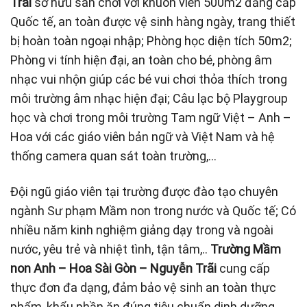
Trãi
sở hữu sân chơi với khuôn viên 500m2 đẳng cấp
Quốc tế, an toàn được vệ sinh hàng ngày, trang thiết
bị hoàn toàn ngoại nhập; Phòng học diện tích 50m2;
Phòng vi tính hiện đại, an toàn cho bé, phòng âm
nhạc vui nhộn giúp các bé vui chơi thỏa thích trong
môi trường âm nhạc hiện đại; Câu lạc bộ Playgroup
học và chơi trong môi trường Tam ngữ Việt – Anh –
Hoa với các giáo viên bản ngữ và Việt Nam và hệ
thống camera quan sát toàn trường,…
Đội ngũ giáo viên tại trường được đào tạo chuyên
ngành Sư phạm Mầm non trong nước và Quốc tế; Có
nhiều năm kinh nghiệm giảng dạy trong và ngoài
nước, yêu trẻ và nhiệt tình, tận tâm,..
Trường Mầm
non Anh – Hoa Sài Gòn – Nguyễn Trãi
cung cấp
thực đơn đa dạng, đảm bảo vệ sinh an toàn thực
phẩm, khẩu phần ăn đúng tiêu chuẩn dinh dưỡng