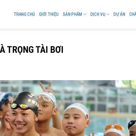
TRANG CHỦ
GIỚI THIỆU
SẢN PHẨM
DỊCH VỤ
DỰ ÁN
CH
À TRỌNG TÀI BƠI