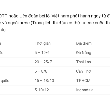
TT hoặc Liên đoàn bơi lội Việt nam phát hành ngay từ 
à ngoài nước (Trong lịch thi đấu có thứ tự các cuộc thi
 dụ:
m
Thời gian
Địa điểm
ốc
5 – 19/6
Đà Nẵng
20 – 25/7
Thái Lan
6 – 8/8
Cần Thơ
n quốc
15 – 18/10
TP.HCM
5-10/12
Inđonêsia