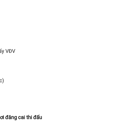
mấy VĐV
c)
ơi đăng cai thi đấu