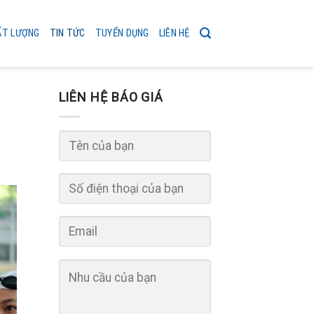
ẤT LƯỢNG
TIN TỨC
TUYỂN DỤNG
LIÊN HỆ
LIÊN HỆ BÁO GIÁ