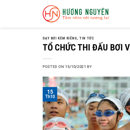
Skip
to
content
DẠY BƠI KÈM RIÊNG
,
TIN TỨC
TỔ CHỨC THI ĐẤU BƠI V
POSTED ON
15/10/2021
BY
15
Th10