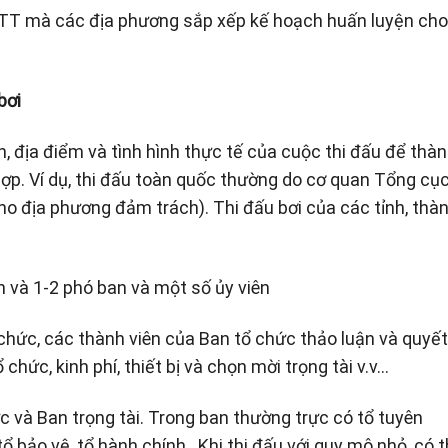
DTT mà các địa phương sắp xếp kế hoạch huấn luyện cho
bơi
n, địa điểm và tình hình thực tế của cuộc thi đấu để thà
ợp. Ví dụ, thi đấu toàn quốc thường do cơ quan Tổng cụ
o địa phương đảm trách). Thi đấu bơi của các tỉnh, thàn
 và 1-2 phó ban và một số ủy viên
 chức, các thành viên của Ban tổ chức thảo luận và quyết
 chức, kinh phí, thiết bị và chọn mời trọng tài v.v…
 và Ban trọng tài. Trong ban thường trực có tổ tuyên
, tổ bảo vệ, tổ hành chính…Khi thi đấu với quy mô nhỏ, có 