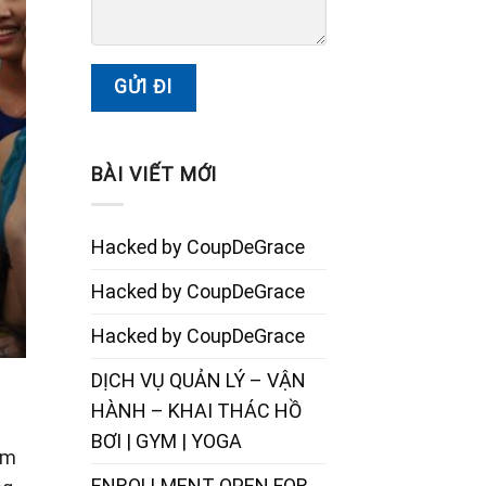
BÀI VIẾT MỚI
Hacked by CoupDeGrace
Hacked by CoupDeGrace
Hacked by CoupDeGrace
DỊCH VỤ QUẢN LÝ – VẬN
HÀNH – KHAI THÁC HỒ
BƠI | GYM | YOGA
àm
ENROLLMENT OPEN FOR