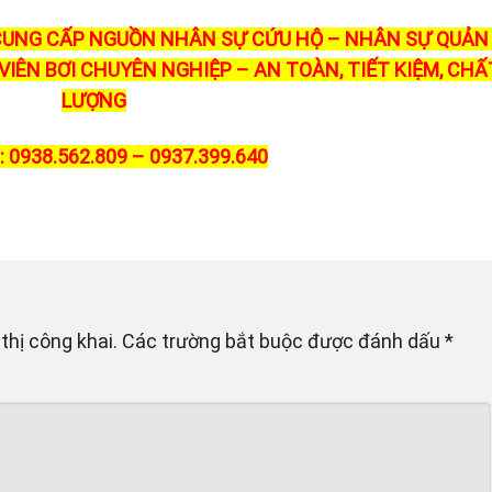
UNG CẤP NGUỒN NHÂN SỰ CỨU HỘ – NHÂN SỰ QUẢN 
IÊN BƠI CHUYÊN NGHIỆP – AN TOÀN, TIẾT KIỆM, CHẤ
LƯỢNG
 0938.562.809 – 0937.399.640
thị công khai.
Các trường bắt buộc được đánh dấu
*