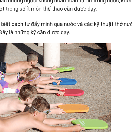
hoặc những người không hoàn toàn tự tin trong nước, khô
một trong số ít môn thể thao cần được dạy.
 biết cách tự đẩy mình qua nước và các kỹ thuật thở nư
 Đây là những kỹ cần được dạy.