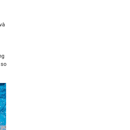
 và
ng
 so