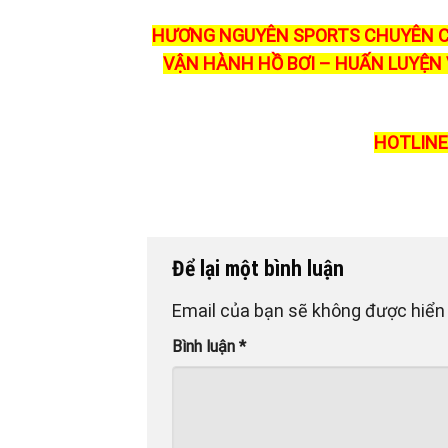
HƯƠNG NGUYÊN SPORTS CHUYÊN C
VẬN HÀNH HỒ BƠI – HUẤN LUYỆN V
HOTLINE:
Để lại một bình luận
Email của bạn sẽ không được hiển 
Bình luận
*