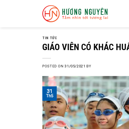
Skip
to
content
TIN TỨC
GIÁO VIÊN CÓ KHÁC HU
POSTED ON
31/05/2021
BY
31
Th5