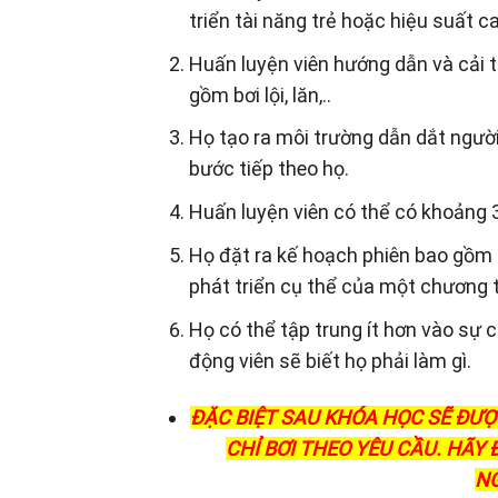
triển tài năng trẻ hoặc hiệu suất ca
Huấn luyện viên hướng dẫn và cải t
gồm bơi lội, lăn,..
Họ tạo ra môi trường dẫn dắt người
bước tiếp theo họ.
Huấn luyện viên có thể có khoảng 3
Họ đặt ra kế hoạch phiên bao gồm c
phát triển cụ thể của một chương t
Họ có thể tập trung ít hơn vào sự 
động viên sẽ biết họ phải làm gì.
ĐẶC BIỆT SAU KHÓA HỌC SẼ ĐƯ
CHỈ BƠI THEO YÊU CẦU. HÃY
NG