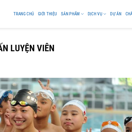
TRANG CHỦ
GIỚI THIỆU
SẢN PHẨM
DỊCH VỤ
DỰ ÁN
CH
ẤN LUYỆN VIÊN