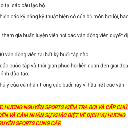
o tại các câu lạc bộ.
hiện các kỹ năng kỹ thuật hiện có của bộ môn bơi lội, ba
 tham gia huấn luyện viên nơi các vận động viên quyết đ
0 vận động viên tại bất kỳ buổi tập nào.
ác cuộc tập và thời gian phục hồi liên quan đến giai đo
rình đào tạo.
chú ý của cá nhân trong các buổi này vì hầu hết các vận
ỢC HƯƠNG NGUYÊN SPORTS KIỂM TRA BƠI VÀ CẤP CH
 ĐẾN VÀ CẢM NHẬN SỰ KHÁC BIỆT VỀ DỊCH VỤ HƯƠNG
UYÊN SPORTS CUNG CẤP.