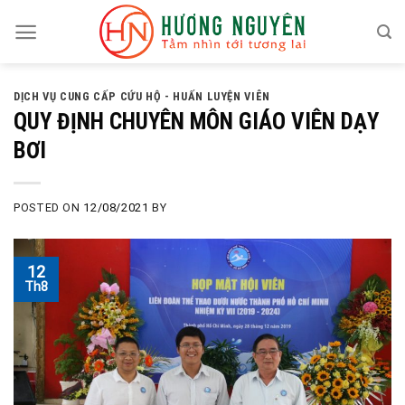
Skip
to
content
DỊCH VỤ CUNG CẤP CỨU HỘ - HUẤN LUYỆN VIÊN
QUY ĐỊNH CHUYÊN MÔN GIÁO VIÊN DẠY
BƠI
POSTED ON
12/08/2021
BY
12
Th8