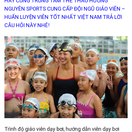
HÃY CÙNG TRUNG TÂM THỂ THAO HƯƠNG
NGUYÊN SPORTS CUNG CẤP ĐỘI NGŨ GIÁO VIÊN –
HUẤN LUYỆN VIÊN TỐT NHẤT VIỆT NAM TRẢ LỜI
CÂU HỎI NÀY NHÉ!
Trình độ giáo viên dạy
bơi
, hướng dẫn viên dạy bơi