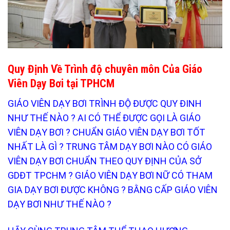
Quy Định Về Trình độ chuyên môn Của Giáo
Viên Dạy Bơi tại TPHCM
GIÁO VIÊN DẠY BƠI TRÌNH ĐỘ ĐƯỢC QUY ĐINH
NHƯ THẾ NÀO ? AI CÓ THỂ ĐƯỢC GỌI LÀ GIÁO
VIÊN DẠY BƠI ? CHUẨN GIÁO VIÊN DẠY BƠI TỐT
NHẤT LÀ GÌ ? TRUNG TÂM DẠY BƠI NÀO CÓ GIÁO
VIÊN DẠY BƠI CHUẨN THEO QUY ĐỊNH CỦA SỞ
GDĐT TPCHM ? GIÁO VIÊN DẠY BƠI NỮ CÓ THAM
GIA DẠY BƠI ĐƯỢC KHÔNG ? BẰNG CẤP GIÁO VIÊN
DẠY BƠI NHƯ THẾ NÀO ?