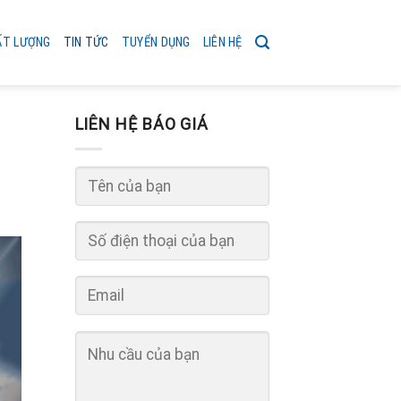
ẤT LƯỢNG
TIN TỨC
TUYỂN DỤNG
LIÊN HỆ
LIÊN HỆ BÁO GIÁ