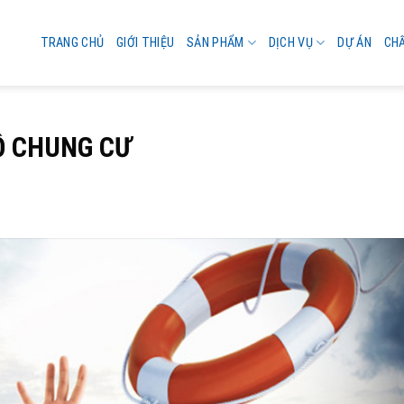
TRANG CHỦ
GIỚI THIỆU
SẢN PHẨM
DỊCH VỤ
DỰ ÁN
CH
Ộ CHUNG CƯ