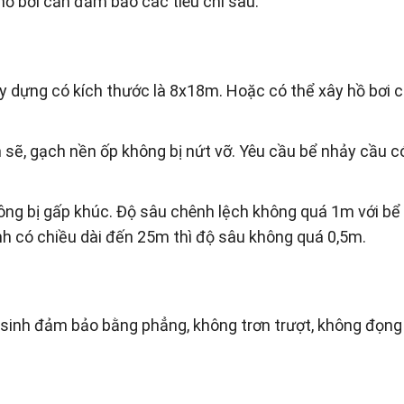
hồ bơi cần đảm bảo các tiêu chí sau:
ây dựng có kích thước là 8x18m. Hoặc có thể xây hồ bơi 
sẽ, gạch nền ốp không bị nứt vỡ. Yêu cầu bể nhảy cầu c
hông bị gấp khúc. Độ sâu chênh lệch không quá 1m với bể
ình có chiều dài đến 25m thì độ sâu không quá 0,5m.
ệ sinh đảm bảo bằng phẳng, không trơn trượt, không đọng