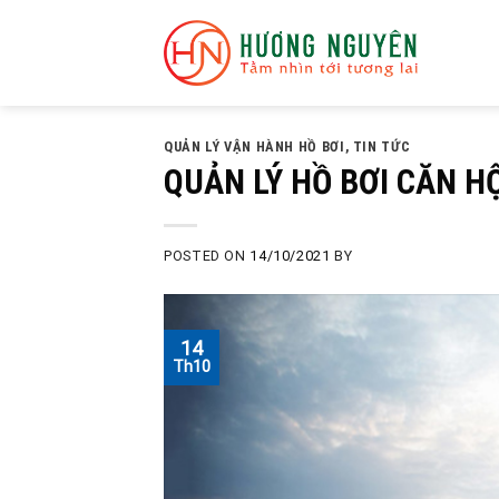
Skip
to
content
QUẢN LÝ VẬN HÀNH HỒ BƠI
,
TIN TỨC
QUẢN LÝ HỒ BƠI CĂN H
POSTED ON
14/10/2021
BY
14
Th10