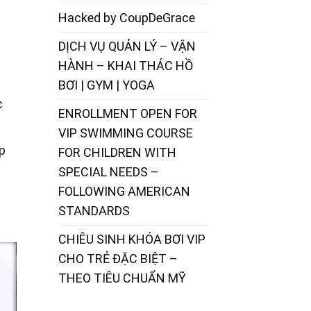
Hacked by CoupDeGrace
DỊCH VỤ QUẢN LÝ – VẬN
HÀNH – KHAI THÁC HỒ
BƠI | GYM | YOGA
c
ENROLLMENT OPEN FOR
VIP SWIMMING COURSE
ợp
FOR CHILDREN WITH
SPECIAL NEEDS –
FOLLOWING AMERICAN
STANDARDS
CHIÊU SINH KHÓA BƠI VIP
CHO TRẺ ĐẶC BIỆT –
THEO TIÊU CHUẨN MỸ