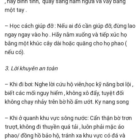
, hãy bình tĩnh, quay sang nằm ngửa và vẫy bằng
một tay .
– Học cách giúp đỡ : Nếu ai đó cần giúp đỡ, đừng lao
ngay ngay vào họ . Hãy nằm xuống và tiếp xúc họ
bằng một khúc cây dài hoặc quăng cho họ phao (
nếu có).
3. Lời khuyên an toàn
– Khi đi bơi: Nghe lời cứu hộ viên,học kỹ năng bơi lội ,
biết các mối nguy hiểm , không xô đẩy, tuyệt đối
không chạy nhảy trên bờ hồ ẩm ướt. Ky nang song
– Khi ở quanh khu vực sông nước: Cẩn thận bờ trơn
trượt, không đi thuyền quá tải , luôn phải mặc áo
phao/ đồng hồ bảo hộ, tránh xa khu vực có đá và