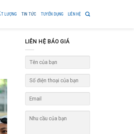
ẤT LƯỢNG
TIN TỨC
TUYỂN DỤNG
LIÊN HỆ
LIÊN HỆ BÁO GIÁ