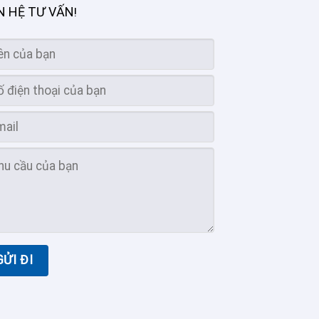
N HỆ TƯ VẤN
!