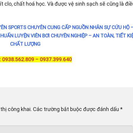
ít clo, chất hoá học. Và được vệ sinh sạch sẽ cũng là đi
ÊN SPORTS CHUYÊN CUNG CẤP NGUỒN NHÂN SỰ CỨU HỘ 
HUẤN LUYỆN VIÊN BƠI CHUYÊN NGHIỆP – AN TOÀN, TIẾT KI
CHẤT LƯỢNG
 0938.562.809 – 0937.399.640
thị công khai.
Các trường bắt buộc được đánh dấu
*