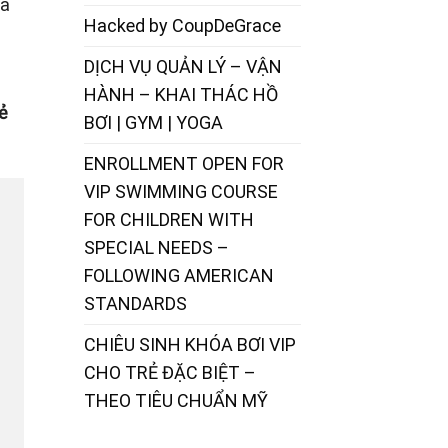
Mà
Hacked by CoupDeGrace
DỊCH VỤ QUẢN LÝ – VẬN
HÀNH – KHAI THÁC HỒ
ẻ
BƠI | GYM | YOGA
ENROLLMENT OPEN FOR
VIP SWIMMING COURSE
FOR CHILDREN WITH
SPECIAL NEEDS –
FOLLOWING AMERICAN
STANDARDS
CHIÊU SINH KHÓA BƠI VIP
CHO TRẺ ĐẶC BIỆT –
THEO TIÊU CHUẨN MỸ