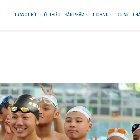
TRANG CHỦ
GIỚI THIỆU
SẢN PHẨM
DỊCH VỤ
DỰ ÁN
CH