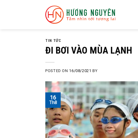
Skip
to
content
TIN TỨC
ĐI BƠI VÀO MÙA LẠNH
POSTED ON
16/08/2021
BY
16
Th8