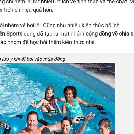
g chỉ đem lại rất nhiều lợi ích về tinh thần và thể chất. 
i trở nên hiệu quả hơn.
hội nhóm về bơi lội. Cũng như nhiều kiến thức bổ ích
ên Sports
cũng đã tạo ra một nhóm
cộng đồng về chia s
 vào nhóm để học hỏi thêm kiến thức nhé.
lưu ý khi đi bơi vào mùa đông