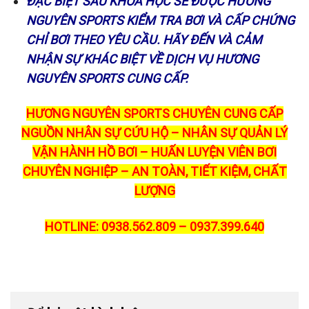
ĐẶC BIỆT SAU KHÓA HỌC SẼ ĐƯỢC HƯƠNG
NGUYÊN SPORTS KIỂM TRA BƠI VÀ CẤP CHỨNG
CHỈ BƠI THEO YÊU CẦU. HÃY ĐẾN VÀ CẢM
NHẬN SỰ KHÁC BIỆT VỀ DỊCH VỤ HƯƠNG
NGUYÊN SPORTS CUNG CẤP.
HƯƠNG NGUYÊN SPORTS CHUYÊN CUNG CẤP
NGUỒN NHÂN SỰ CỨU HỘ – NHÂN SỰ QUẢN LÝ
VẬN HÀNH HỒ BƠI – HUẤN LUYỆN VIÊN BƠI
CHUYÊN NGHIỆP – AN TOÀN, TIẾT KIỆM, CHẤT
LƯỢNG
HOTLINE: 0938.562.809 – 0937.399.640