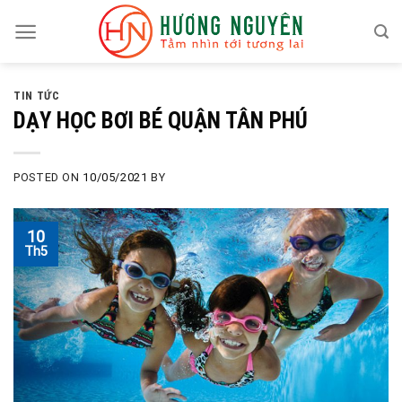
Skip
to
content
TIN TỨC
DẠY HỌC BƠI BÉ QUẬN TÂN PHÚ
POSTED ON
10/05/2021
BY
10
Th5