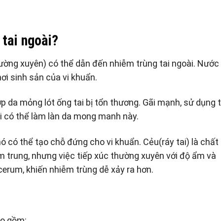
 tai ngoài?
ường xuyên) có thể dẫn đến nhiễm trùng tai ngoài. Nước
nơi sinh sản của vi khuẩn.
p da mỏng lót ống tai bị tổn thương. Gãi mạnh, sử dụng t
i có thể làm làn da mong manh này.
nó có thể tạo chỗ đứng cho vi khuẩn. Cẻu(ráy tai) là chất
ễm trung, nhưng việc tiếp xúc thường xuyên với độ ẩm và
 cerum, khiến nhiễm trùng dễ xảy ra hơn.
ao gồm: