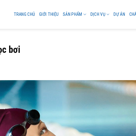
TRANG CHỦ
GIỚI THIỆU
SẢN PHẨM
DỊCH VỤ
DỰ ÁN
CH
ọc bơi