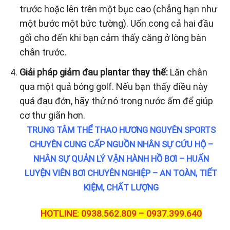
trước hoặc lên trên một bục cao (chẳng hạn như
một bước một bức tường). Uốn cong cả hai đầu
gối cho đến khi bạn cảm thấy căng ở lòng bàn
chân trước.
Giải pháp giảm đau plantar thay thế:
Lăn chân
qua một quả bóng golf. Nếu bạn thấy điều này
quá đau đớn, hãy thử nó trong nước ấm để giúp
cơ thư giãn hơn.
TRUNG TÂM THỂ THAO HƯƠNG NGUYÊN SPORTS
CHUYÊN CUNG CẤP NGUỒN NHÂN SỰ CỨU HỘ –
NHÂN SỰ QUẢN LÝ VẬN HÀNH HỒ BƠI – HUẤN
LUYỆN VIÊN BƠI CHUYÊN NGHIỆP – AN TOÀN, TIẾT
KIỆM, CHẤT LƯỢNG
HOTLINE: 0938.562.809 – 0937.399.640