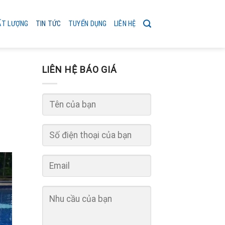
ẤT LƯỢNG
TIN TỨC
TUYỂN DỤNG
LIÊN HỆ
LIÊN HỆ BÁO GIÁ