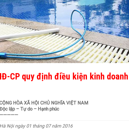
NĐ-CP quy định điều kiện kinh doanh
CỘNG HÒA XÃ HỘI CHỦ NGHĨA VIỆT NAM
Độc lập – Tự do – Hạnh phúc
—————
Hà
Nội
ngày 01 thá
ng 0
7 nă
m 2016