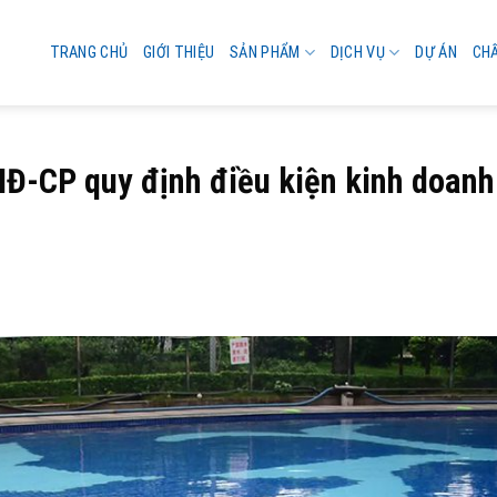
TRANG CHỦ
GIỚI THIỆU
SẢN PHẨM
DỊCH VỤ
DỰ ÁN
CH
NĐ-CP quy định điều kiện kinh doanh