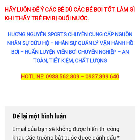
HÃY LUÔN ĐỂ Ý CÁC BÉ DÙ CÁC BÉ BƠI TỐT. LÀM GÌ
KHI THẤY TRẺ EM BỊ ĐUỐI NƯỚC.
HƯƠNG NGUYÊN SPORTS CHUYÊN CUNG CẤP NGUỒN
NHÂN SỰ CỨU HỘ – NHÂN SỰ QUẢN LÝ VẬN HÀNH HỒ
BƠI – HUẤN LUYỆN VIÊN BƠI CHUYÊN NGHIỆP – AN
TOÀN, TIẾT KIỆM, CHẤT LƯỢNG
HOTLINE: 0938.562.809 – 0937.399.640
Để lại một bình luận
Email của bạn sẽ không được hiển thị công
khai.
Các trường bắt buộc được đánh dấu
*