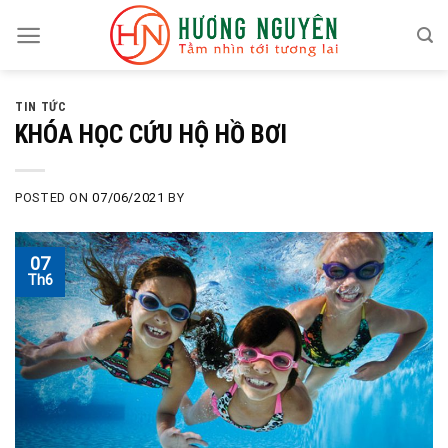
Skip
to
content
TIN TỨC
KHÓA HỌC CỨU HỘ HỒ BƠI
POSTED ON
07/06/2021
BY
07
Th6