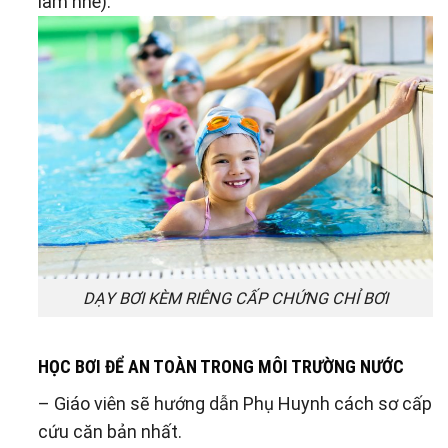
làm nhé).
DẠY BƠI KÈM RIÊNG CẤP CHỨNG CHỈ BƠI
HỌC BƠI ĐỂ AN TOÀN TRONG MÔI TRƯỜNG NƯỚC
– Giáo viên sẽ hướng dẫn Phụ Huynh cách sơ cấp
cứu căn bản nhất.