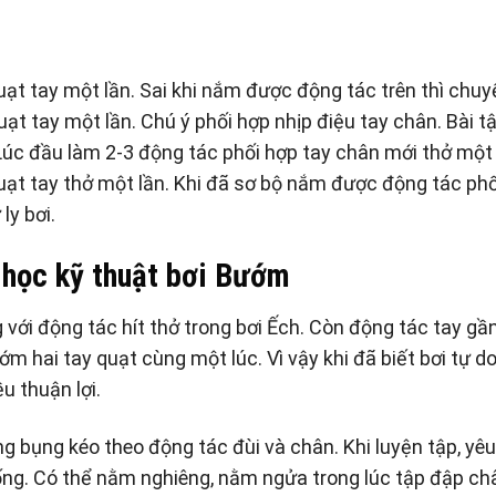
t tay một lần. Sai khi nắm được động tác trên thì chuy
ạt tay một lần. Chú ý phối hợp nhịp điệu tay chân. Bài t
 Lúc đầu làm 2-3 động tác phối hợp tay chân mới thở một
uạt tay thở một lần. Khi đã sơ bộ nắm được động tác phố
ly bơi.
 học kỹ thuật bơi Bướm
 với động tác hít thở trong bơi Ếch. Còn động tác tay gầ
Bướm hai tay quạt cùng một lúc. Vì vậy khi đã biết bơi tự d
u thuận lợi.
ng bụng kéo theo động tác đùi và chân. Khi luyện tập, yêu
ống. Có thể nằm nghiêng, nằm ngửa trong lúc tập đập ch