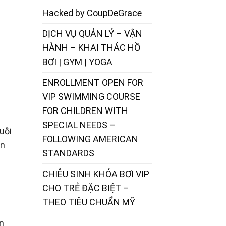
Hacked by CoupDeGrace
DỊCH VỤ QUẢN LÝ – VẬN
HÀNH – KHAI THÁC HỒ
BƠI | GYM | YOGA
ENROLLMENT OPEN FOR
VIP SWIMMING COURSE
FOR CHILDREN WITH
SPECIAL NEEDS –
uỗi
FOLLOWING AMERICAN
àn
STANDARDS
CHIÊU SINH KHÓA BƠI VIP
CHO TRẺ ĐẶC BIỆT –
THEO TIÊU CHUẨN MỸ
n