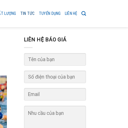
ẤT LƯỢNG
TIN TỨC
TUYỂN DỤNG
LIÊN HỆ
LIÊN HỆ BÁO GIÁ