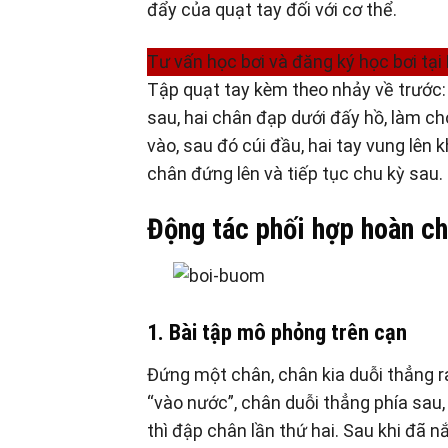
đẩy của quạt tay đối với cơ thể.
Tư vấn học bơi và đăng ký học bơi tại 
Tập quạt tay kèm theo nhảy về trước: 
sau, hai chân đạp dưới đấy hồ, làm ch
vào, sau đó cúi đầu, hai tay vung lên 
chân đứng lên và tiếp tục chu kỳ sau.
Động tác phối hợp hoàn ch
1. Bài tập mô phỏng trên cạn
Đứng một chân, chân kia duỗi thẳng ra
“vào nước”, chân duỗi thẳng phía sau,
thì đập chân lần thứ hai. Sau khi đã n