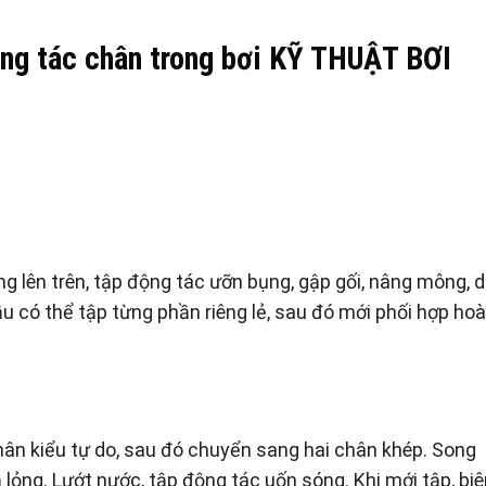
ộng tác chân trong bơi KỸ THUẬT BƠI
ẳng lên trên, tập động tác ưỡn bụng, gập gối, nâng mông, d
u có thể tập từng phần riêng lẻ, sau đó mới phối hợp ho
chân kiểu tự do, sau đó chuyển sang hai chân khép. Song
lỏng. Lướt nước, tập động tác uốn sóng. Khi mới tập, biê