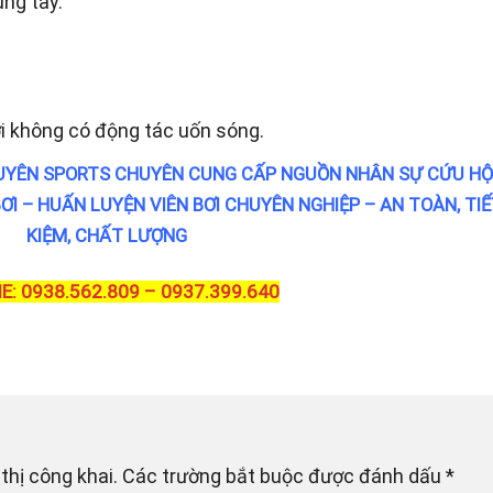
ung tay.
i không có động tác uốn sóng.
YÊN SPORTS CHUYÊN CUNG CẤP NGUỒN NHÂN SỰ CỨU HỘ
I – HUẤN LUYỆN VIÊN BƠI CHUYÊN NGHIỆP – AN TOÀN, TI
KIỆM, CHẤT LƯỢNG
E: 0938.562.809 – 0937.399.640
thị công khai.
Các trường bắt buộc được đánh dấu
*