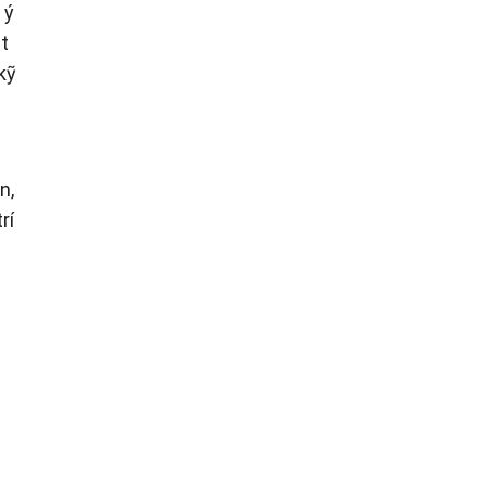
 ý
t
kỹ
n,
rí