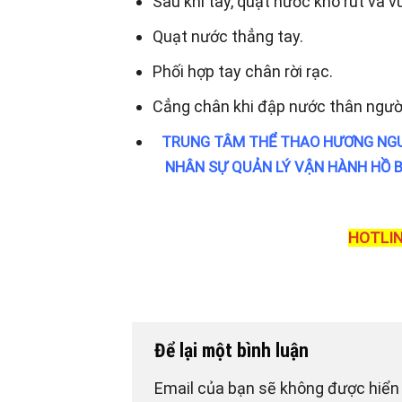
Sau khi tay, quạt nước khó rút và v
Quạt nước thẳng tay.
Phối hợp tay chân rời rạc.
Cẳng chân khi đập nước thân ngườ
TRUNG TÂM THỂ THAO HƯƠNG NGU
NHÂN SỰ QUẢN LÝ VẬN HÀNH HỒ BƠ
HOTLIN
Để lại một bình luận
Email của bạn sẽ không được hiển 