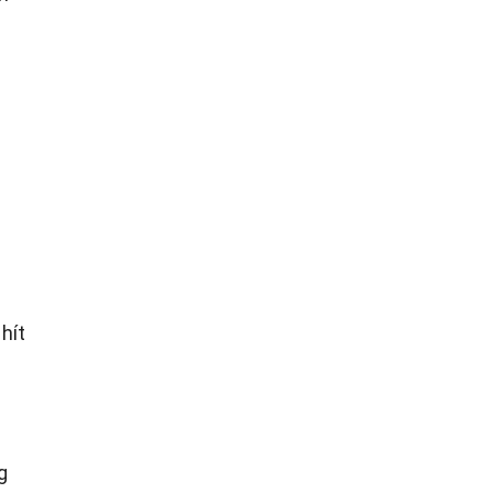
hít
g