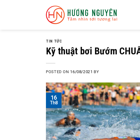
Skip
to
content
TIN TỨC
Kỹ thuật bơi Bướm CHU
POSTED ON
16/08/2021
BY
16
Th8