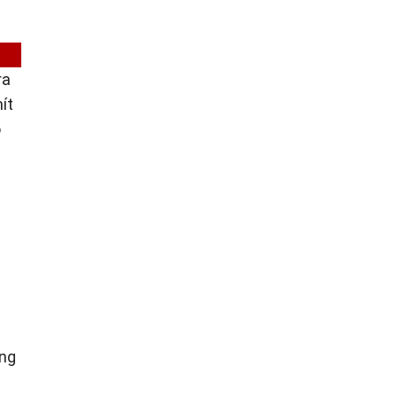
ra
ít
o
ụng