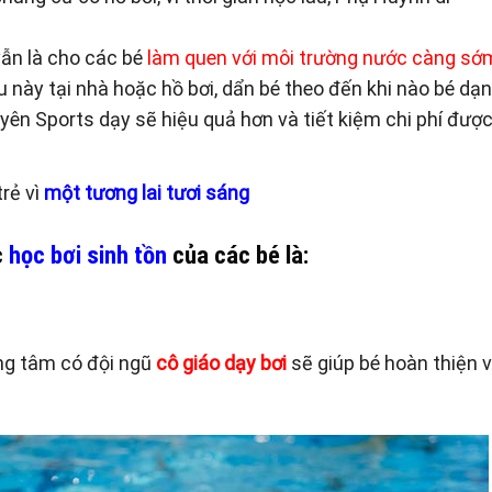
vẫn là cho các bé
làm quen với môi trường nước càng sớ
u này tại nhà hoặc hồ bơi, dẩn bé theo đến khi nào bé dạ
ên Sports dạy sẽ hiệu quả hơn và tiết kiệm chi phí đượ
trẻ vì
một tương lai tươi sáng
c
học bơi sinh tồn
của các bé là:
ung tâm có đội ngũ
cô giáo dạy bơi
sẽ giúp bé hoàn thiện 