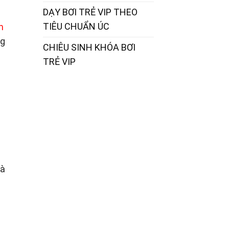
DẠY BƠI TRẺ VIP THEO
TIÊU CHUẨN ÚC
m
ng
CHIÊU SINH KHÓA BƠI
c
TRẺ VIP
và