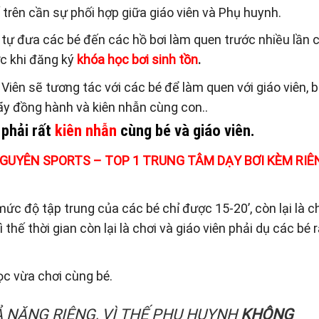
trên cần sự phối hợp giữa giáo viên và Phụ huynh.
 tự đưa các bé đến các hồ bơi làm quen trước nhiều lần 
ớc khi đăng ký
khóa học bơi sinh tồn
.
 Viên sẽ tương tác với các bé để làm quen với giáo viên, b
hãy đồng hành và kiên nhẫn cùng con..
 phải rất
kiên nhẫn
cùng bé và giáo viên.
UYÊN SPORTS – TOP 1 TRUNG TÂM DẠY BƠI KÈM RIÊ
 mức độ tập trung của các bé chỉ được 15-20’, còn lại là c
 thế thời gian còn lại là chơi và giáo viên phải dụ các bé 
ọc vừa chơi cùng bé.
 NĂNG RIÊNG, VÌ THẾ PHỤ HUYNH
KHÔNG