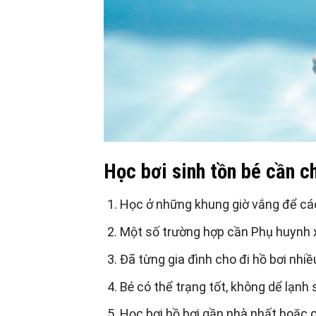
Học bơi sinh tồn bé cần ch
Học ở những khung giờ vắng để các
Một số trường hợp cần Phụ huynh 
Đã từng gia đình cho đi hồ bơi nhiề
Bé có thể trạng tốt, không dể lạnh 
Học bơi hồ bơi gần nhà nhất hoặc ch