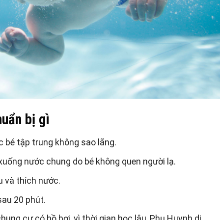
uẩn bị gì
 bé tập trung không sao lãng.
xuống nước chung do bé không quen người lạ.
u và thích nước.
sau 20 phút.
ung cư có hồ bơi, vì thời gian học lâu, Phụ Huynh di