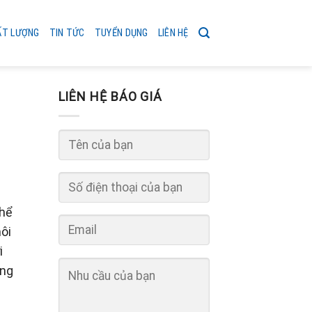
ẤT LƯỢNG
TIN TỨC
TUYỂN DỤNG
LIÊN HỆ
LIÊN HỆ BÁO GIÁ
thể
ôi
i
ờng