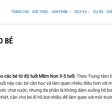
TRANG CHỦ
GIỚI THIỆU
SẢN PHẨM
DỊCH VỤ
DỰ ÁN
CH
O BÉ
o các bé từ độ tuổi Mầm Non 3-5 tuổi
. Theo Trung tâm 
ổi này các bé cần học và làm quen nhiều điều hơn với m
nước chơi nước, nhưng đa phần là không dám xuống hồ bơ
hát, cần cho bé đi hồ bơi nhiều để làm quen với môi trư