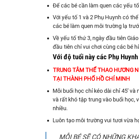
Để các bé cần làm quen các yếu tố 
Với yếu tố 1 và 2 Phụ Huynh có thể
các bé làm quen môi trường lạ trư
Về yếu tố thứ 3, ngày đầu tiên Giáo
đầu tiên chỉ vui chơi cùng các bé 
Với độ tuổi này các Phụ Huynh
TRUNG TÂM THỂ THAO HƯƠNG NG
TẠI THÀNH PHỐ HỒ CHÍ MINH
Mỗi buổi học chỉ kéo dài chỉ 45’ và
và rất khó tập trung vào buổi học, vì
nhiều.
Luôn tạo môi trường vui tươi vừa h
MỖI BÉ SẼ CÓ NHỮNG KHẢ