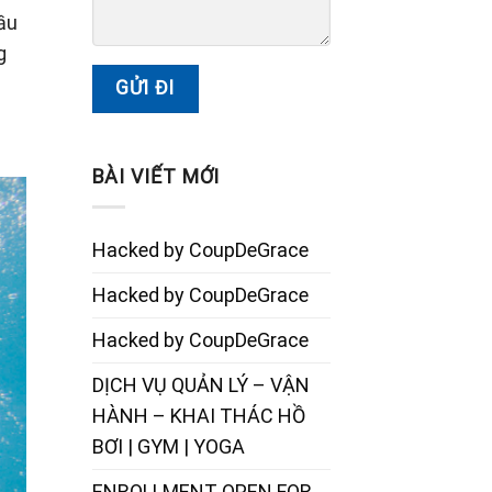
ầu
g
BÀI VIẾT MỚI
Hacked by CoupDeGrace
Hacked by CoupDeGrace
Hacked by CoupDeGrace
DỊCH VỤ QUẢN LÝ – VẬN
HÀNH – KHAI THÁC HỒ
BƠI | GYM | YOGA
ENROLLMENT OPEN FOR