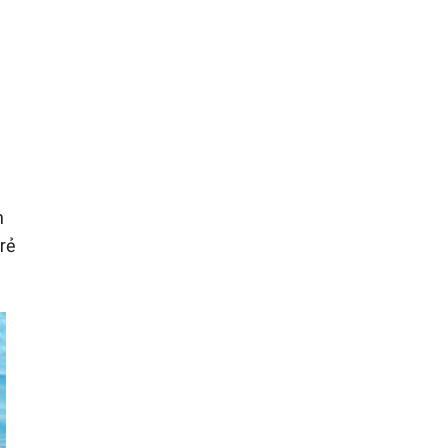
g
i
n
trẻ