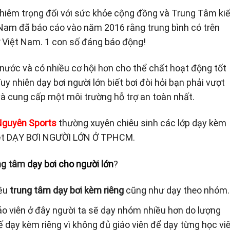
ghiêm trọng đối với sức khỏe cộng đồng và Trung Tâm k
 Nam đã báo cáo vào năm 2016 rằng trung bình có trên
 Việt Nam. 1 con số đáng báo động!
 nước và có nhiều cơ hội hơn cho thể chất hoạt động tốt
y nhiên dạy bơi người lớn biết bơi đòi hỏi bạn phải vượt
 và cung cấp một môi trường hỗ trợ an toàn nhất.
Nguyên Sports
thường xuyên chiêu sinh các lớp dạy kèm
 biệt DẠY BƠI NGƯỜI LỚN Ở TPHCM.
ng tâm
dạy bơi cho người lớn
?
iều
trung tâm dạy bơi kèm riêng
cũng như dạy theo nhóm.
áo viên ở đây người ta sẽ dạy nhóm nhiều hơn do lượng
 dạy kèm riêng vì không đủ giáo viên để dạy từng học viê