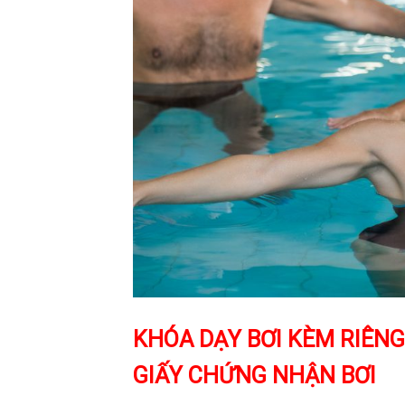
KHÓA DẠY BƠI KÈM RIÊN
GIẤY CHỨNG NHẬN BƠI