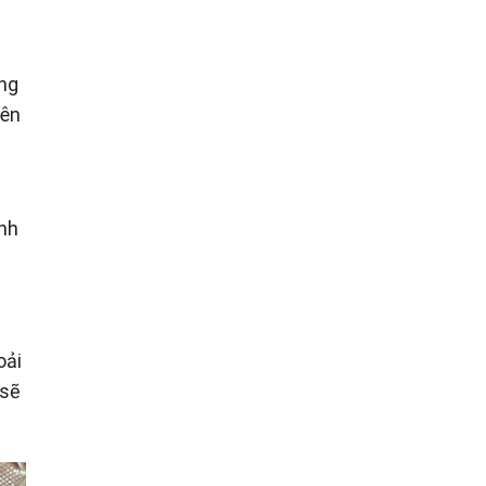
ong
iên
ỉnh
oải
 sẽ