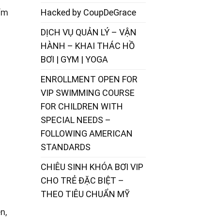
iểm
Hacked by CoupDeGrace
DỊCH VỤ QUẢN LÝ – VẬN
HÀNH – KHAI THÁC HỒ
BƠI | GYM | YOGA
ENROLLMENT OPEN FOR
VIP SWIMMING COURSE
FOR CHILDREN WITH
SPECIAL NEEDS –
FOLLOWING AMERICAN
STANDARDS
CHIÊU SINH KHÓA BƠI VIP
CHO TRẺ ĐẶC BIỆT –
THEO TIÊU CHUẨN MỸ
n,