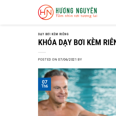
Skip
to
content
DẠY BƠI KÈM RIÊNG
KHÓA DẠY BƠI KÈM RIÊ
POSTED ON
07/06/2021
BY
07
Th6