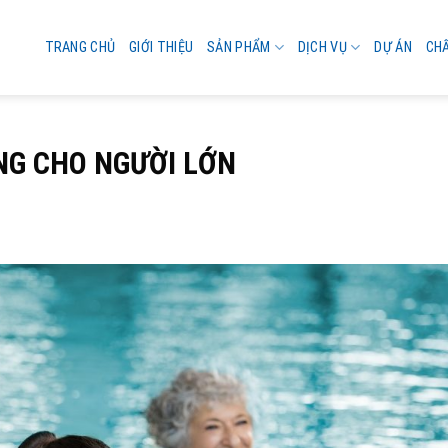
TRANG CHỦ
GIỚI THIỆU
SẢN PHẨM
DỊCH VỤ
DỰ ÁN
CH
NG CHO NGƯỜI LỚN