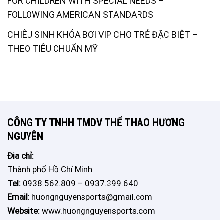
FOR CHILDREN WITH SPECIAL NEEDS –
FOLLOWING AMERICAN STANDARDS
CHIÊU SINH KHÓA BƠI VIP CHO TRẺ ĐẶC BIỆT –
THEO TIÊU CHUẨN MỸ
CÔNG TY TNHH TMDV THỂ THAO HƯƠNG
NGUYÊN
Đia chỉ:
Thành phố Hồ Chí Minh
Tel:
0938.562.809 – 0937.399.640
Email:
huongnguyensports@gmail.com
Website:
www.huongnguyensports.com