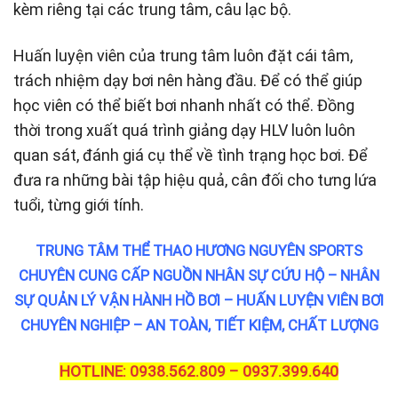
kèm riêng tại các trung tâm, câu lạc bộ.
Huấn luyện viên của trung tâm luôn đặt cái tâm,
trách nhiệm dạy bơi nên hàng đầu. Để có thể giúp
học viên có thể biết bơi nhanh nhất có thể. Đồng
thời trong xuất quá trình giảng dạy HLV luôn luôn
quan sát, đánh giá cụ thể về tình trạng học bơi. Để
đưa ra những bài tập hiệu quả, cân đối cho tưng lứa
tuổi, từng giới tính.
TRUNG TÂM THỂ THAO HƯƠNG NGUYÊN SPORTS
CHUYÊN CUNG CẤP NGUỒN NHÂN SỰ CỨU HỘ – NHÂN
SỰ QUẢN LÝ VẬN HÀNH HỒ BƠI – HUẤN LUYỆN VIÊN BƠI
CHUYÊN NGHIỆP – AN TOÀN, TIẾT KIỆM, CHẤT LƯỢNG
HOTLINE: 0938.562.809 – 0937.399.640