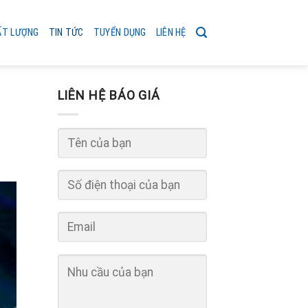
ẤT LƯỢNG
TIN TỨC
TUYỂN DỤNG
LIÊN HỆ
LIÊN HỆ BÁO GIÁ