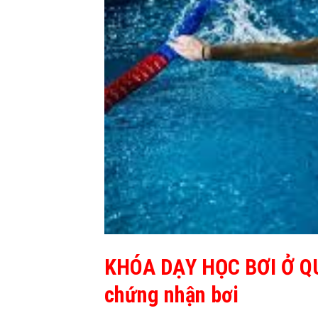
KHÓA DẠY HỌC BƠI Ở 
chứng nhận bơi