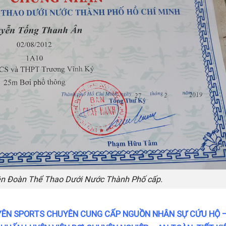
ên Đoàn Thể Thao Dưới Nước Thành Phố cấp.
ÊN SPORTS CHUYÊN CUNG CẤP NGUỒN NHÂN SỰ CỨU HỘ 