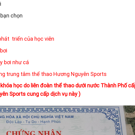
i
o bạn chọn
phát triển của học viên
bơi
y bơi như cá
cùng trung tâm thể thao Hương Nguyên Sports
khóa học do liên đoàn thể thao dưới nước Thành Phố cấ
ên Sports cung cấp dịch vụ này )