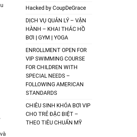
âu
Hacked by CoupDeGrace
DỊCH VỤ QUẢN LÝ – VẬN
HÀNH – KHAI THÁC HỒ
BƠI | GYM | YOGA
ENROLLMENT OPEN FOR
VIP SWIMMING COURSE
FOR CHILDREN WITH
SPECIAL NEEDS –
FOLLOWING AMERICAN
STANDARDS
CHIÊU SINH KHÓA BƠI VIP
CHO TRẺ ĐẶC BIỆT –
,
THEO TIÊU CHUẨN MỸ
 và