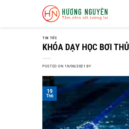
Skip
to
content
TIN TỨC
KHÓA DẠY HỌC BƠI TH
POSTED ON
19/06/2021
BY
19
Th6