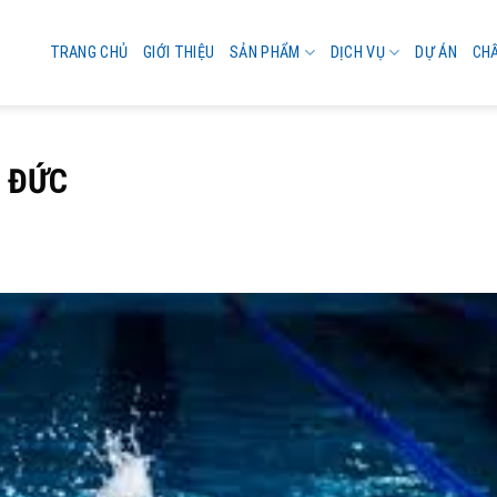
TRANG CHỦ
GIỚI THIỆU
SẢN PHẨM
DỊCH VỤ
DỰ ÁN
CH
Ủ ĐỨC