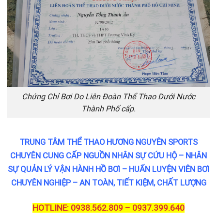
Chứng Chỉ Bơi Do Liên Đoàn Thể Thao Dưới Nước
Thành Phố cấp.
TRUNG TÂM THỂ THAO HƯƠNG NGUYÊN SPORTS
CHUYÊN CUNG CẤP NGUỒN NHÂN SỰ CỨU HỘ – NHÂN
SỰ QUẢN LÝ VẬN HÀNH HỒ BƠI – HUẤN LUYỆN VIÊN BƠI
CHUYÊN NGHIỆP – AN TOÀN, TIẾT KIỆM, CHẤT LƯỢNG
HOTLINE: 0938.562.809 – 0937.399.640