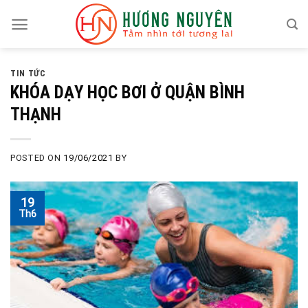
Skip
to
content
TIN TỨC
KHÓA DẠY HỌC BƠI Ở QUẬN BÌNH
THẠNH
POSTED ON
19/06/2021
BY
19
Th6