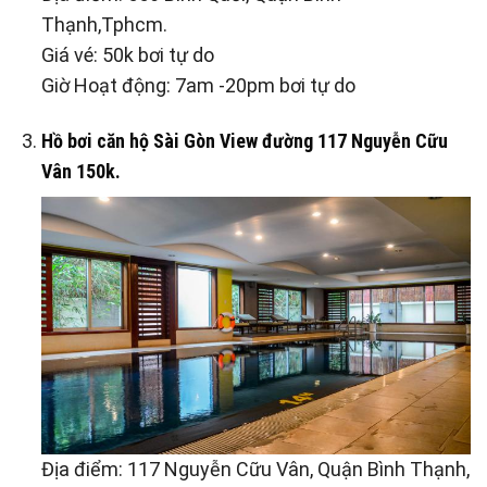
Thạnh,Tphcm.
Giá vé: 50k bơi tự do
Giờ Hoạt động: 7am -20pm bơi tự do
Hồ bơi căn hộ Sài Gòn View đường 117 Nguyễn Cữu
Vân 150k.
Địa điểm: 117 Nguyễn Cữu Vân, Quận Bình Thạnh,