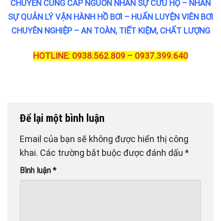
CHUYÊN CUNG CẤP NGUỒN NHÂN SỰ CỨU HỘ – NHÂN
SỰ QUẢN LÝ VẬN HÀNH HỒ BƠI – HUẤN LUYỆN VIÊN BƠI
CHUYÊN NGHIỆP – AN TOÀN, TIẾT KIỆM, CHẤT LƯỢNG
HOTLINE: 0938.562.809 – 0937.399.640
Để lại một bình luận
Email của bạn sẽ không được hiển thị công
khai.
Các trường bắt buộc được đánh dấu
*
Bình luận
*