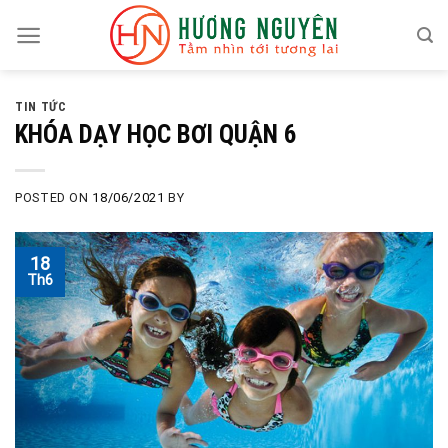
Skip
to
content
TIN TỨC
KHÓA DẠY HỌC BƠI QUẬN 6
POSTED ON
18/06/2021
BY
18
Th6