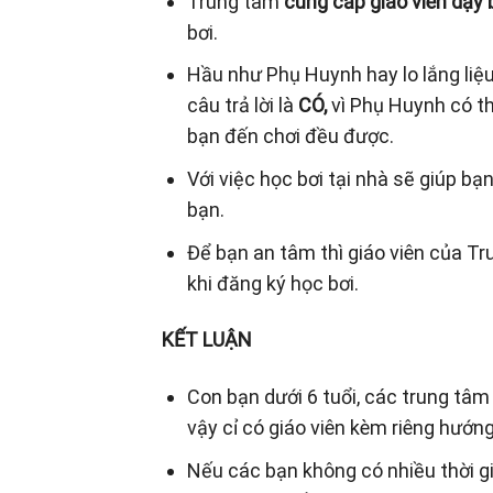
Trung tâm
cung cấp giáo viên dạy b
bơi.
Hầu như Phụ Huynh hay lo lắng liệu
câu trả lời là
CÓ,
vì Phụ Huynh có th
bạn đến chơi đều được.
Với việc học bơi tại nhà sẽ giúp bạ
bạn.
Để bạn an tâm thì giáo viên của T
khi đăng ký học bơi.
KẾT LUẬN
Con bạn dưới 6 tuổi, các trung tâm
vậy cỉ có giáo viên kèm riêng hướn
Nếu các bạn không có nhiều thời gia