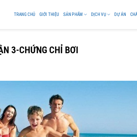
TRANG CHỦ
GIỚI THIỆU
SẢN PHẨM
DỊCH VỤ
DỰ ÁN
CH
ẬN 3-CHỨNG CHỈ BƠI