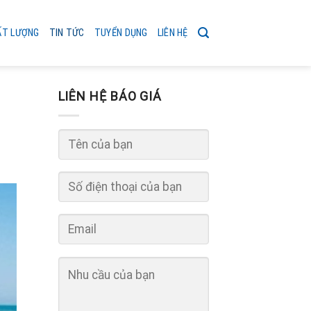
ẤT LƯỢNG
TIN TỨC
TUYỂN DỤNG
LIÊN HỆ
LIÊN HỆ BÁO GIÁ