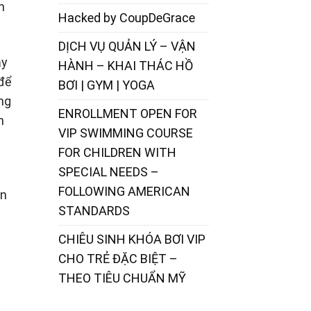
n
Hacked by CoupDeGrace
DỊCH VỤ QUẢN LÝ – VẬN
ạy
HÀNH – KHAI THÁC HỒ
 để
BƠI | GYM | YOGA
ng
ENROLLMENT OPEN FOR
n
VIP SWIMMING COURSE
FOR CHILDREN WITH
SPECIAL NEEDS –
FOLLOWING AMERICAN
on
STANDARDS
CHIÊU SINH KHÓA BƠI VIP
CHO TRẺ ĐẶC BIỆT –
THEO TIÊU CHUẨN MỸ