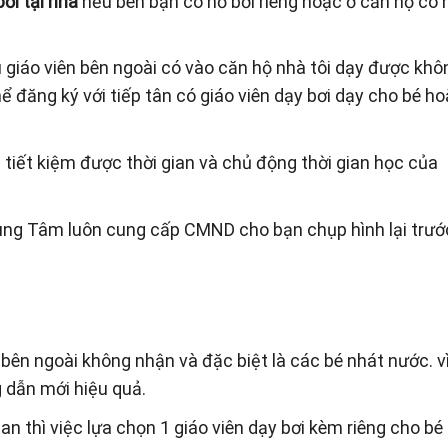
ơi tại nhà
nếu bên bạn có hồ bơi riêng hoặc ở căn hộ có 
 giáo viên bên ngoài có vào căn hộ nhà tôi dạy được khô
ể đăng ký với tiếp tân có giáo viên dạy bơi dạy cho bé h
n tiết kiệm được thời gian và chủ động thời gian học của
rung Tâm luôn cung cấp CMND cho bạn chụp hình lại trướ
 bên ngoài không nhận và đặc biệt là các bé nhát nước. v
g dẫn mới hiệu quả.
n thì việc lựa chọn 1 giáo viên dạy bơi kèm riêng cho bé 