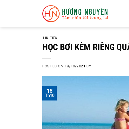
Skip
to
content
TIN TỨC
HỌC BƠI KÈM RIÊNG QU
POSTED ON
18/10/2021
BY
18
Th10