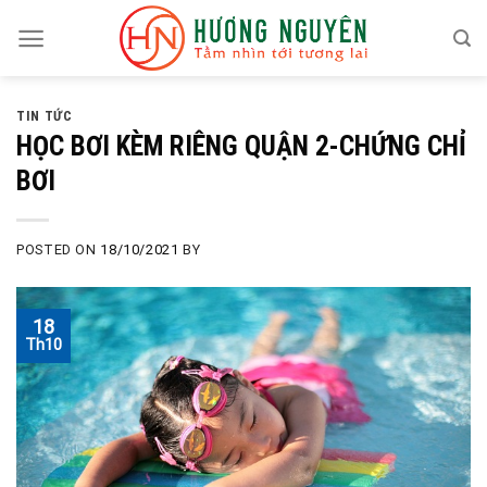
Skip
to
content
TIN TỨC
HỌC BƠI KÈM RIÊNG QUẬN 2-CHỨNG CHỈ
BƠI
POSTED ON
18/10/2021
BY
18
Th10