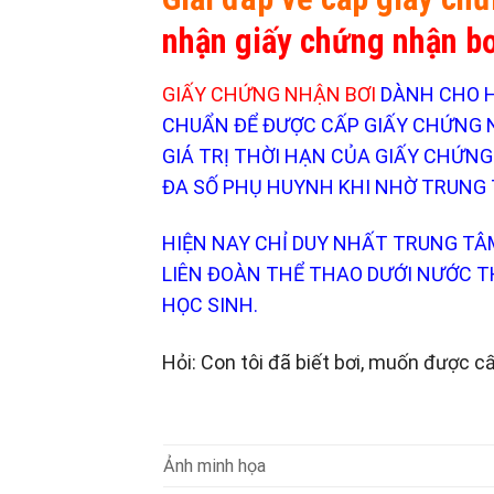
nhận giấy chứng nhận bơ
GIẤY CHỨNG NHẬN BƠI
DÀNH CHO HỌ
CHUẨN ĐỂ ĐƯỢC CẤP GIẤY CHỨNG NH
GIÁ TRỊ THỜI HẠN CỦA GIẤY CHỨN
ĐA SỐ PHỤ HUYNH KHI NHỜ TRUNG
HIỆN NAY CHỈ DUY NHẤT TRUNG T
LIÊN ĐOÀN THỂ THAO DƯỚI NƯỚC 
HỌC SINH.
Hỏi: Con tôi đã biết bơi, muốn được cấ
Ảnh minh họa