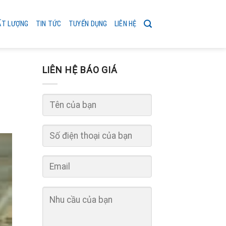
ẤT LƯỢNG
TIN TỨC
TUYỂN DỤNG
LIÊN HỆ
LIÊN HỆ BÁO GIÁ