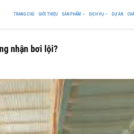
TRANG CHỦ
GIỚI THIỆU
SẢN PHẨM
DỊCH VỤ
DỰ ÁN
CH
ng nhận bơi lội?