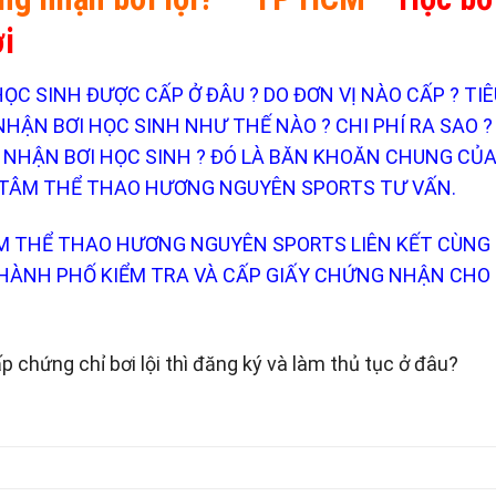
i
C SINH ĐƯỢC CẤP Ở ĐÂU ? DO ĐƠN VỊ NÀO CẤP ? TIÊ
ẬN BƠI HỌC SINH NHƯ THẾ NÀO ? CHI PHÍ RA SAO ?
G NHẬN BƠI HỌC SINH ? ĐÓ LÀ BĂN KHOĂN CHUNG CỦ
 TÂM THỂ THAO HƯƠNG NGUYÊN SPORTS TƯ VẤN.
ÂM THỂ THAO HƯƠNG NGUYÊN SPORTS LIÊN KẾT CÙNG
THÀNH PHỐ KIỂM TRA VÀ CẤP GIẤY CHỨNG NHẬN CHO
p chứng chỉ bơi lội thì đăng ký và làm thủ tục ở đâu?