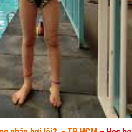
ứng nhận bơi lội? – TP HCM
– Học bơ