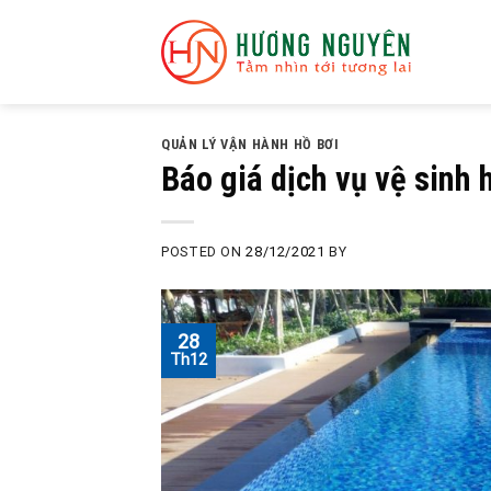
Skip
to
content
QUẢN LÝ VẬN HÀNH HỒ BƠI
Báo giá dịch vụ vệ sinh h
POSTED ON
28/12/2021
BY
28
Th12