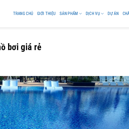
TRANG CHỦ
GIỚI THIỆU
SẢN PHẨM
DỊCH VỤ
DỰ ÁN
CH
ồ bơi giá rẻ