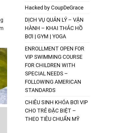
Hacked by CoupDeGrace
DỊCH VỤ QUẢN LÝ – VẬN
ng
HÀNH – KHAI THÁC HỒ
ảm
BƠI | GYM | YOGA
ENROLLMENT OPEN FOR
VIP SWIMMING COURSE
FOR CHILDREN WITH
SPECIAL NEEDS –
FOLLOWING AMERICAN
STANDARDS
CHIÊU SINH KHÓA BƠI VIP
CHO TRẺ ĐẶC BIỆT –
THEO TIÊU CHUẨN MỸ