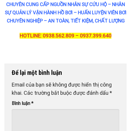
CHUYÊN CUNG CẤP NGUỒN NHÂN SỰ CỨU HỘ – NHÂN
SỰ QUẢN LÝ VẬN HÀNH HỒ BƠI – HUẤN LUYỆN VIÊN BƠI
CHUYÊN NGHIỆP – AN TOÀN, TIẾT KIỆM, CHẤT LƯỢNG
HOTLINE: 0938.562.809 – 0937.399.640
Để lại một bình luận
Email của bạn sẽ không được hiển thị công
khai.
Các trường bắt buộc được đánh dấu
*
Bình luận
*