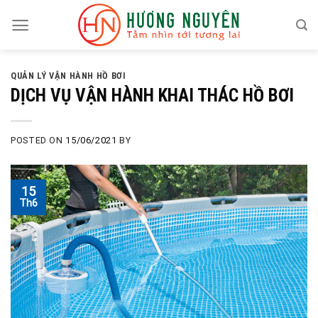
Skip
to
content
QUẢN LÝ VẬN HÀNH HỒ BƠI
DỊCH VỤ VẬN HÀNH KHAI THÁC HỒ BƠI
POSTED ON
15/06/2021
BY
15
Th6