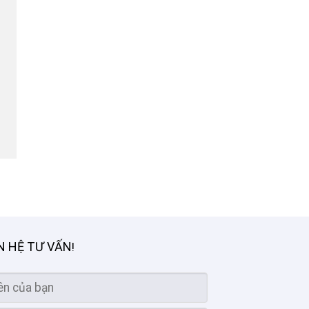
N HỆ TƯ VẤN
!