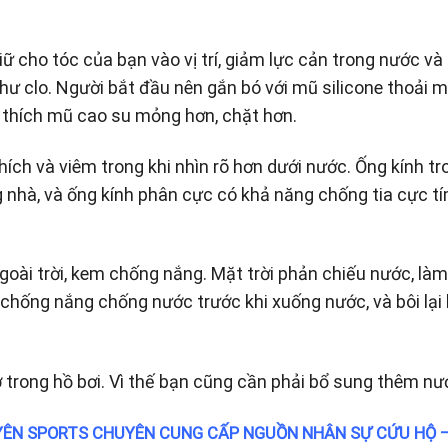
ữ cho tóc của bạn vào vị trí, giảm lực cản trong nước và
như clo. Người bắt đầu nên gắn bó với mũ silicone thoải m
u thích mũ cao su mỏng hơn, chặt hơn.
hích và viêm trong khi nhìn rõ hơn dưới nước. Ống kính tr
ng nhà, và ống kính phân cực có khả năng chống tia cực t
oài trời, kem chống nắng. Mặt trời phản chiếu nước, làm
chống nắng chống nước trước khi xuống nước, và bôi lại 
 trong hồ bơi. Vì thế bạn cũng cần phải bổ sung thêm nư
ÊN SPORTS CHUYÊN CUNG CẤP NGUỒN NHÂN SỰ CỨU HỘ 