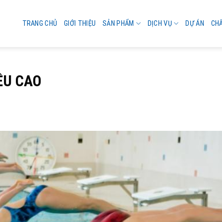
TRANG CHỦ
GIỚI THIỆU
SẢN PHẨM
DỊCH VỤ
DỰ ÁN
CH
ỀU CAO