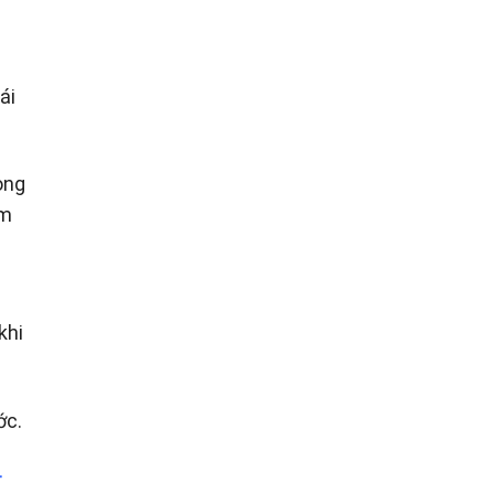
ái
ong
ím
khi
ớc.
–