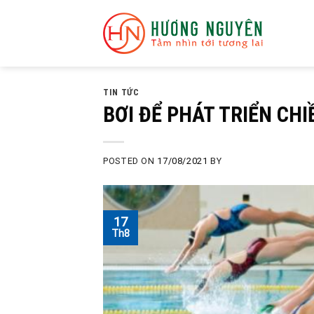
Skip
to
content
TIN TỨC
BƠI ĐỂ PHÁT TRIỂN CHI
POSTED ON
17/08/2021
BY
17
Th8