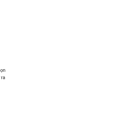
họn
 ra