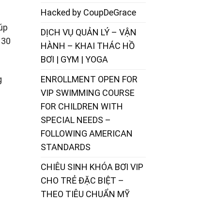
Hacked by CoupDeGrace
úp
DỊCH VỤ QUẢN LÝ – VẬN
 30
HÀNH – KHAI THÁC HỒ
BƠI | GYM | YOGA
ENROLLMENT OPEN FOR
g
VIP SWIMMING COURSE
FOR CHILDREN WITH
SPECIAL NEEDS –
FOLLOWING AMERICAN
STANDARDS
CHIÊU SINH KHÓA BƠI VIP
CHO TRẺ ĐẶC BIỆT –
THEO TIÊU CHUẨN MỸ