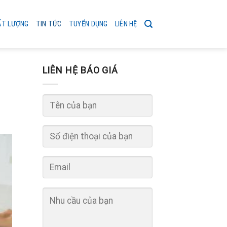
ẤT LƯỢNG
TIN TỨC
TUYỂN DỤNG
LIÊN HỆ
LIÊN HỆ BÁO GIÁ