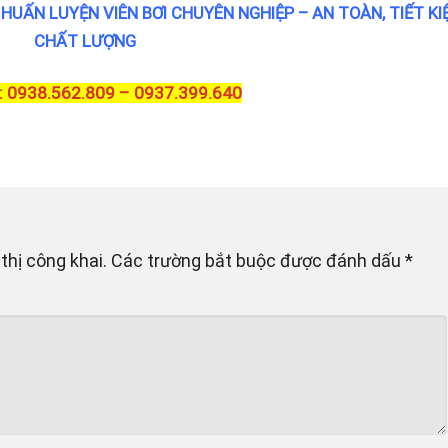
HUẤN LUYỆN VIÊN BƠI CHUYÊN NGHIỆP – AN TOÀN, TIẾT KI
CHẤT LƯỢNG
 0938.562.809 – 0937.399.640
thị công khai.
Các trường bắt buộc được đánh dấu
*