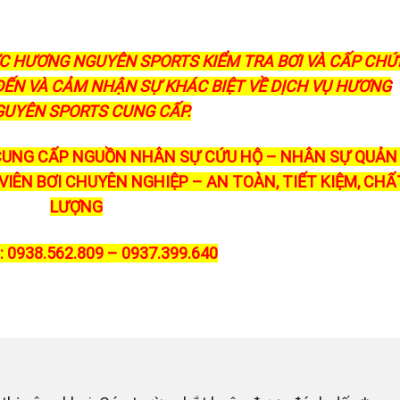
ỢC HƯƠNG NGUYÊN SPORTS KIỂM TRA BƠI VÀ CẤP CH
 ĐẾN VÀ CẢM NHẬN SỰ KHÁC BIỆT VỀ DỊCH VỤ HƯƠNG
UYÊN SPORTS CUNG CẤP.
UNG CẤP NGUỒN NHÂN SỰ CỨU HỘ – NHÂN SỰ QUẢN 
IÊN BƠI CHUYÊN NGHIỆP – AN TOÀN, TIẾT KIỆM, CHẤ
LƯỢNG
 0938.562.809 – 0937.399.640