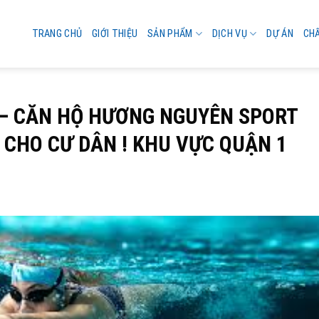
TRANG CHỦ
GIỚI THIỆU
SẢN PHẨM
DỊCH VỤ
DỰ ÁN
CH
– CĂN HỘ HƯƠNG NGUYÊN SPORT
 CHO CƯ DÂN ! KHU VỰC QUẬN 1