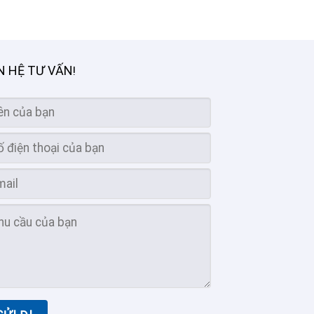
N HỆ TƯ VẤN
!