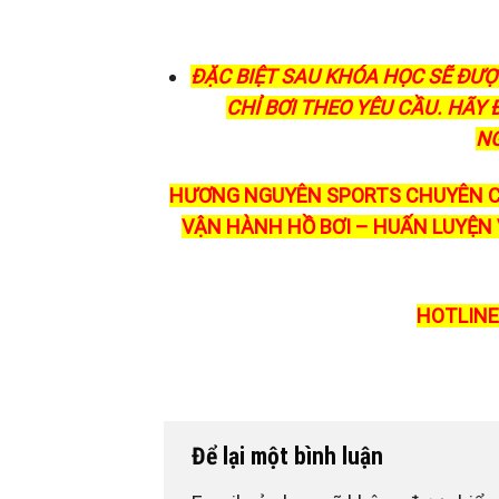
ĐẶC BIỆT SAU KHÓA HỌC SẼ ĐƯ
CHỈ BƠI THEO YÊU CẦU. HÃY
NG
HƯƠNG NGUYÊN SPORTS CHUYÊN C
VẬN HÀNH HỒ BƠI – HUẤN LUYỆN V
HOTLINE:
Để lại một bình luận