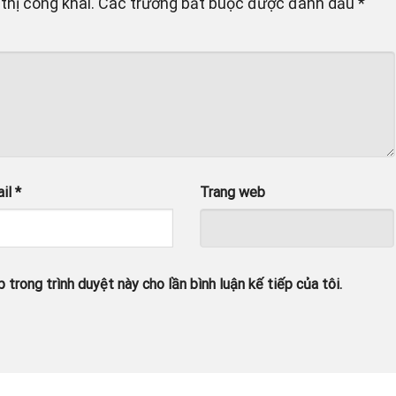
thị công khai.
Các trường bắt buộc được đánh dấu
*
ail
*
Trang web
 trong trình duyệt này cho lần bình luận kế tiếp của tôi.