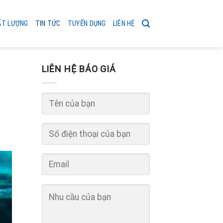
ẤT LƯỢNG
TIN TỨC
TUYỂN DỤNG
LIÊN HỆ
LIÊN HỆ BÁO GIÁ