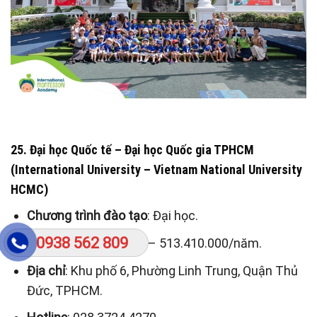
25. Đại học Quốc tế – Đại học Quốc gia TPHCM
(International University – Vietnam National University
HCMC)
Chương trình đào tạo
: Đại học.
0938 562 809
Học phí
: 397.930.000 – 513.410.000/năm.
Địa chỉ
: Khu phố 6, Phường Linh Trung, Quận Thủ
Đức, TPHCM.