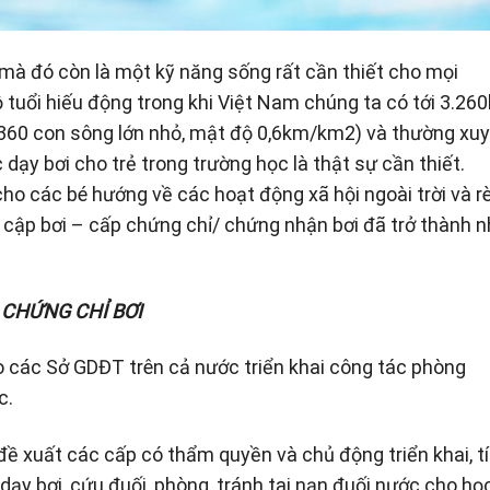
 mà đó còn là một kỹ năng sống rất cần thiết cho mọi
độ tuổi hiếu động trong khi Việt Nam chúng ta có tới 3.26
.360 con sông lớn nhỏ, mật độ 0,6km/km2) và thường xu
ệc dạy bơi cho trẻ trong trường học là thật sự cần thiết.
 cho các bé hướng về các hoạt động xã hội ngoài trời và r
 cập bơi – cấp chứng chỉ/ chứng nhận bơi đã trở thành 
 CHỨNG CHỈ BƠI
 các Sở GDĐT trên cả nước triển khai công tác phòng
c.
ề xuất các cấp có thẩm quyền và chủ động triển khai, t
dạy bơi, cứu đuối, phòng, tránh tai nạn đuối nước cho họ