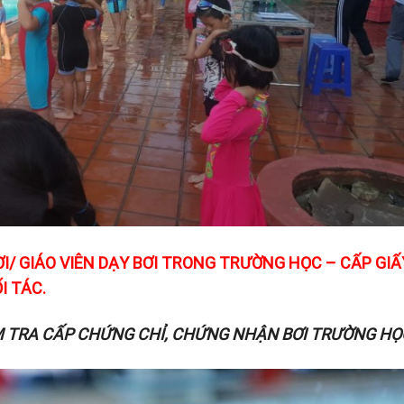
I/ GIÁO VIÊN DẠY BƠI TRONG TRƯỜNG HỌC – CẤP GIẤ
I TÁC.
M TRA CẤP CHỨNG CHỈ, CHỨNG NHẬN BƠI TRƯỜNG HỌ