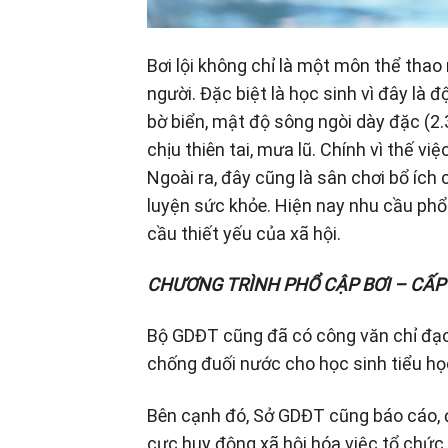
Bơi lội không chỉ là một môn thể thao
người. Đặc biệt là học sinh vì đây là 
bờ biển, mật độ sông ngòi dày đặc (2
chịu thiên tai, mưa lũ. Chính vì thế vi
Ngoài ra, đây cũng là sân chơi bổ ích
luyện sức khỏe. Hiện nay nhu cầu phổ
cầu thiết yếu của xã hội.
CHƯƠNG TRÌNH PHỔ CẬP BƠI – CẤP
Bộ GDĐT cũng đã có công văn chỉ đạo
chống đuối nước cho học sinh tiểu họ
Bên cạnh đó, Sở GDĐT cũng báo cáo, đ
cực huy động xã hội hóa việc tổ chức 