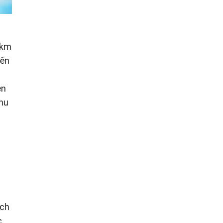
0km
yên
èn
nhu
ích
c