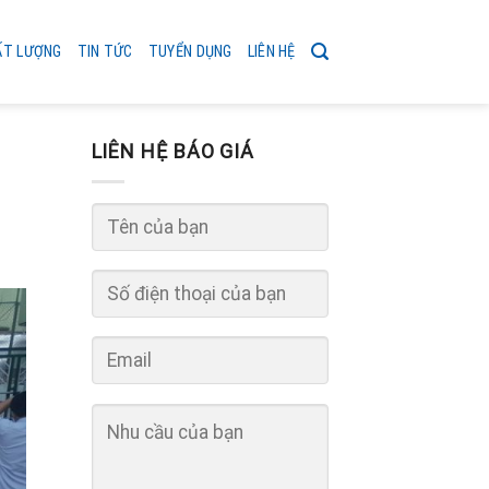
ẤT LƯỢNG
TIN TỨC
TUYỂN DỤNG
LIÊN HỆ
LIÊN HỆ BÁO GIÁ