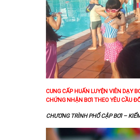
CUNG CẤP HUẤN LUYỆN VIÊN DẠY BƠ
CHỨNG NHẬN BƠI THEO YÊU CẦU ĐỐ
CHƯƠNG TRÌNH PHỔ CẬP BƠI – KIỂ