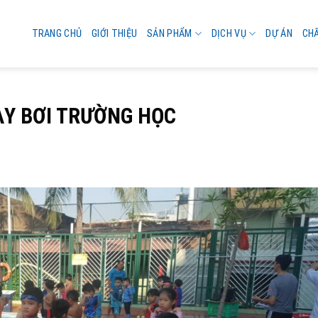
TRANG CHỦ
GIỚI THIỆU
SẢN PHẨM
DỊCH VỤ
DỰ ÁN
CH
ẠY BƠI TRƯỜNG HỌC