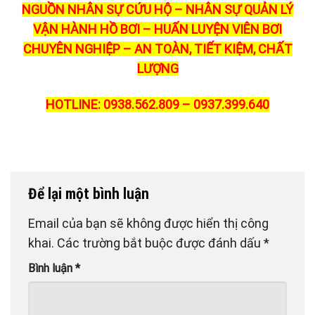
NGUỒN NHÂN SỰ CỨU HỘ – NHÂN SỰ QUẢN LÝ
VẬN HÀNH HỒ BƠI – HUẤN LUYỆN VIÊN BƠI
CHUYÊN NGHIỆP – AN TOÀN, TIẾT KIỆM, CHẤT
LƯỢNG
HOTLINE: 0938.562.809 – 0937.399.640
Để lại một bình luận
Email của bạn sẽ không được hiển thị công
khai.
Các trường bắt buộc được đánh dấu
*
Bình luận
*