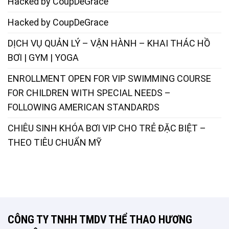
Hacked by CoupDeGrace
Hacked by CoupDeGrace
DỊCH VỤ QUẢN LÝ – VẬN HÀNH – KHAI THÁC HỒ
BƠI | GYM | YOGA
ENROLLMENT OPEN FOR VIP SWIMMING COURSE
FOR CHILDREN WITH SPECIAL NEEDS –
FOLLOWING AMERICAN STANDARDS
CHIÊU SINH KHÓA BƠI VIP CHO TRẺ ĐẶC BIỆT –
THEO TIÊU CHUẨN MỸ
CÔNG TY TNHH TMDV THỂ THAO HƯƠNG