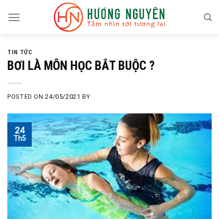
Skip
to
content
TIN TỨC
BƠI LÀ MÔN HỌC BẮT BUỘC ?
POSTED ON
24/05/2021
BY
24
Th5