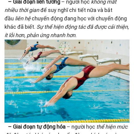
–
Giai đoạn liên tưởng
– người học
không mất
nhiều thời gian
để suy nghĩ chi tiết nữa và bắt
đầu
liên hệ
chuyển động đang học với chuyển động
khác đã biết.
Sự thể hiện động tác đã được cải thiện,
ít lỗi hơn, phản ứng nhanh hơn
.
–
Giai đoạn tự động hóa
– người học
thể hiện mức