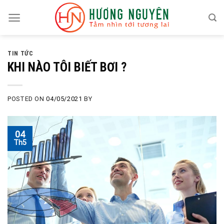
Skip
to
content
TIN TỨC
KHI NÀO TÔI BIẾT BƠI ?
POSTED ON
04/05/2021
BY
04
Th5