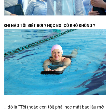
KHI NÀO TÔI BIẾT BƠI ? HỌC BƠI CÓ KHÓ KHÔNG ?
… đó là “Tôi (hoặc con tôi) phải học mất bao lâu mới