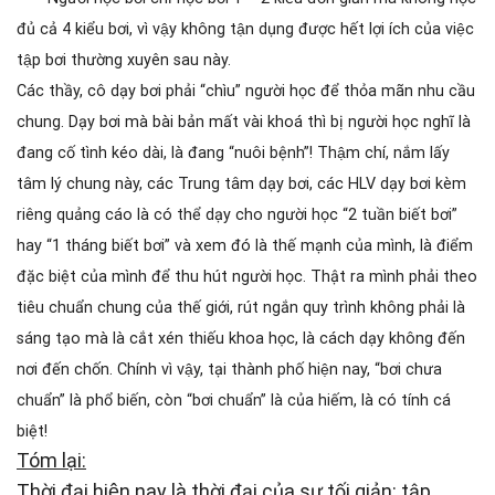
đủ cả 4 kiểu bơi, vì vậy không tận dụng được hết lợi ích của việc
tập bơi thường xuyên sau này.
Các thầy, cô dạy bơi phải “chìu” người học để thỏa mãn nhu cầu
chung. Dạy bơi mà bài bản mất vài khoá thì bị người học nghĩ là
đang cố tình kéo dài, là đang “nuôi bệnh”! Thậm chí, nắm lấy
tâm lý chung này, các Trung tâm dạy bơi, các HLV dạy bơi kèm
riêng quảng cáo là có thể dạy cho người học “2 tuần biết bơi”
hay “1 tháng biết bơi” và xem đó là thế mạnh của mình, là điểm
đặc biệt của mình để thu hút người học. Thật ra mình phải theo
tiêu chuẩn chung của thế giới, rút ngắn quy trình không phải là
sáng tạo mà là cắt xén thiếu khoa học, là cách dạy không đến
nơi đến chốn. Chính vì vậy, tại thành phố hiện nay, “bơi chưa
chuẩn” là phổ biến, còn “bơi chuẩn” là của hiếm, là có tính cá
biệt!
Tóm lại:
Thời đại hiện nay là thời đại của sự tối giản: tập