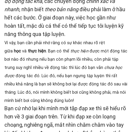
độ động tác khá
, các chuyển động
chính xác và
nhanh,
nhận biết
theo bản năng
điều phải làm ở hầu
hết các bước. Ở giai đoạn này, việc học gần như
hoàn tất, mặc dù cá thể có thể tiếp tục tôi luyện kỹ
năng thông qua tập luyện.
Vì vậy, bạn cần phải nhớ rằng có sự khác nhau rõ rệt
giữa
học
và
thực hiện
. Bạn có thể
thực hiện
được một động tác
bơi nào đó nhưng nếu bạn còn phạm lỗi nhiều, còn phải tập
trung suy nghĩ nhiều về động tác thì lúc đó bạn vẫn
chưa học
được
động tác đó. Lúc đó, nếu bạn ngưng tập luyện thì rất
nhiều khả năng là bạn sẽ không bơi lại được động tác đó sau vài
tháng. Lúc đó, nói mình không biết bơi cũng không phải, mà nói
mình biết bơi cũng không đúng luôn!
Bạn cứ nhớ lại khi mình mới tập đạp xe thì sẽ hiểu rõ
hơn về 3 giai đoạn trên. Từ khi đạp xe còn loạng
choạng, nghiêng ngã, mắt nhìn chằm chằm vào tay