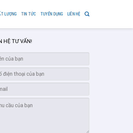
ẤT LƯỢNG
TIN TỨC
TUYỂN DỤNG
LIÊN HỆ
N HỆ TƯ VẤN
!