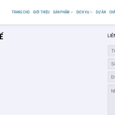
TRANG CHỦ
GIỚI THIỆU
SẢN PHẨM
DỊCH VỤ
DỰ ÁN
CH
̉
LIÊ