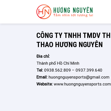
Skip
to
content
CÔNG TY TNHH TMDV THÊ
THAO HƯƠNG NGUYÊN
Đia chỉ:
Thành phố Hồ Chí Minh
Tel:
0938.562.809 – 0937.399.640
Email:
huongnguyensports@gmail.com
Website:
www.huongnguyensports.com